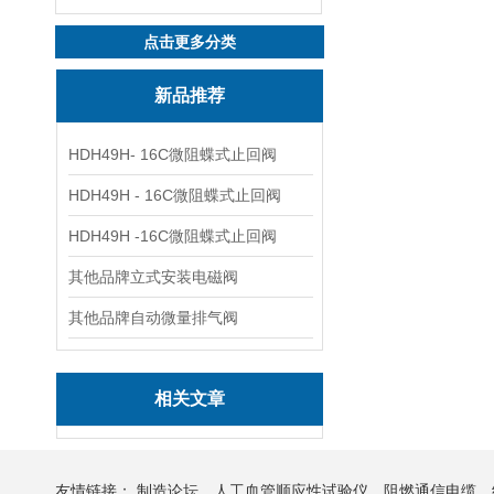
点击更多分类
新品推荐
HDH49H- 16C微阻蝶式止回阀
HDH49H - 16C微阻蝶式止回阀
HDH49H -16C微阻蝶式止回阀
其他品牌立式安装电磁阀
其他品牌自动微量排气阀
相关文章
友情链接：
制造论坛
人工血管顺应性试验仪
阻燃通信电缆