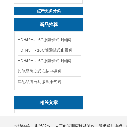
点击更多分类
新品推荐
HDH49H- 16C微阻蝶式止回阀
HDH49H - 16C微阻蝶式止回阀
HDH49H -16C微阻蝶式止回阀
其他品牌立式安装电磁阀
其他品牌自动微量排气阀
相关文章
友情链接：
制造论坛
人工血管顺应性试验仪
阻燃通信电缆