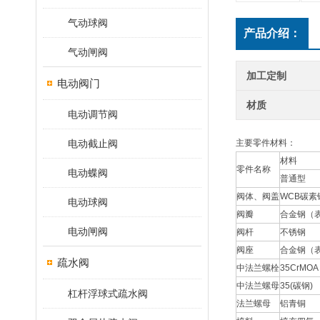
气动球阀
产品介绍：
气动闸阀
加工定制
电动阀门
材质
电动调节阀
电动截止阀
主要零件材料：
材料
零件名称
电动蝶阀
普通型
阀体、阀盖
WCB碳素
电动球阀
阀瓣
合金钢（
电动闸阀
阀杆
不锈钢
阀座
合金钢（
疏水阀
中法兰螺栓
35CrMOA
中法兰螺母
35(碳钢)
杠杆浮球式疏水阀
法兰螺母
铝青铜