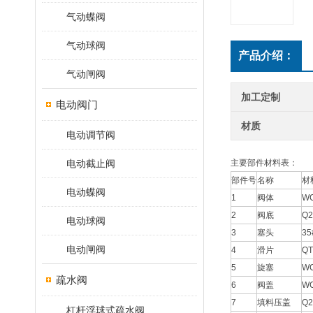
气动蝶阀
气动球阀
产品介绍：
气动闸阀
加工定制
电动阀门
材质
电动调节阀
电动截止阀
主要部件材料表：
部件号
名称
材
电动蝶阀
1
阀体
W
2
阀底
Q2
电动球阀
3
塞头
35
电动闸阀
4
滑片
Q
5
旋塞
W
疏水阀
6
阀盖
W
7
填料压盖
Q2
杠杆浮球式疏水阀