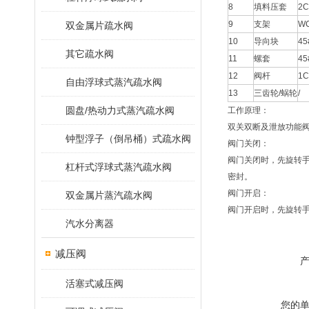
8
填料压套
2C
9
支架
W
双金属片疏水阀
10
导向块
45
其它疏水阀
11
螺套
45
12
阀杆
1C
自由浮球式蒸汽疏水阀
13
三齿轮/蜗轮
/
圆盘/热动力式蒸汽疏水阀
工作原理：
双关双断及泄放功能
钟型浮子（倒吊桶）式疏水阀
阀门关闭：
阀门关闭时，先旋转手
杠杆式浮球式蒸汽疏水阀
密封。
阀门开启：
双金属片蒸汽疏水阀
阀门开启时，先旋转手
汽水分离器
减压阀
活塞式减压阀
您的