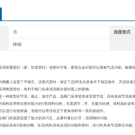
否
连接形式
铸铜
采用双重密封（硬、软质密封）使密封可靠、硬质合金封面可以更耐气流冲刷、耐磨
的阀瓣上设置了平衡孔，活塞式密封，保证了启/闭全压差条件下稳定操作，开启轻
面采用锥度密封，有利于阀门自身清洗附在密封面上的脏物。
阀是一种新型的节流、截止、放空产品，该阀门采用笼形迷军团节流，具有多级节流
阀的填料采用带自密封能力的V形填料结构，无需调节，开、关极为轻便。填料函处
阀可以进行在线维修，管线可以带压状态下更换填料等一系列易损件。
阀在阀门的底部设置了较大的排污孔，必要时要以打开，清理阀内污物。
外园处高有O形密封圈，在启/闭时具有自清扫功能和密封，排污时具有节流降压功能