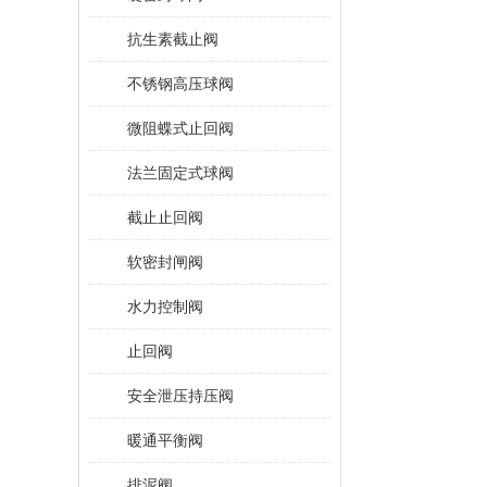
抗生素截止阀
不锈钢高压球阀
微阻蝶式止回阀
法兰固定式球阀
截止止回阀
软密封闸阀
水力控制阀
止回阀
安全泄压持压阀
暖通平衡阀
排泥阀