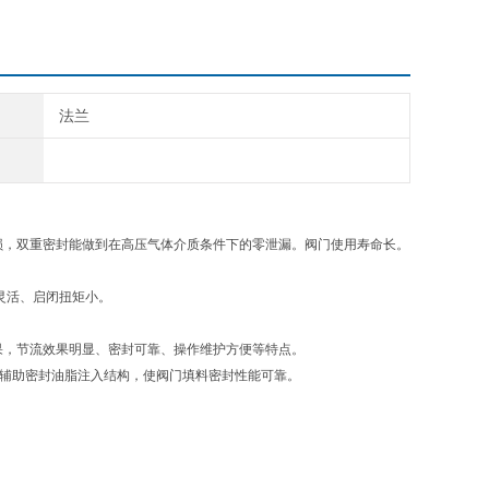
法兰
损，双重密封能做到在高压气体介质条件下的零泄漏。阀门使用寿命长。
便灵活、启闭扭矩小。
效果，节流效果明显、密封可靠、操作维护方便等特点。
设有辅助密封油脂注入结构，使阀门填料密封性能可靠。
。