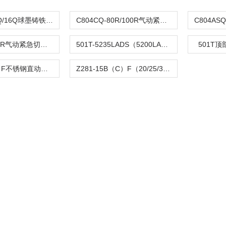
DFQ4LX-10Q/16Q球墨铸铁倒流防止器
C804CQ-80R/100R气动紧急切断阀
C804TQ-100R气动紧急切断阀
501T-5235LADS（5200LA）气动单座调节阀
501T
Z282-B（C）F不锈钢直动活塞式电磁阀
Z281-15B（C）F（20/25/32/40/50）活塞电磁阀