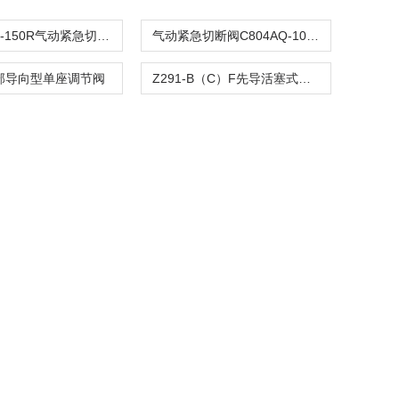
C804ASQ-150R气动紧急切断阀
气动紧急切断阀C804AQ-100R
顶部导向型单座调节阀
Z291-B（C）F先导活塞式电磁阀