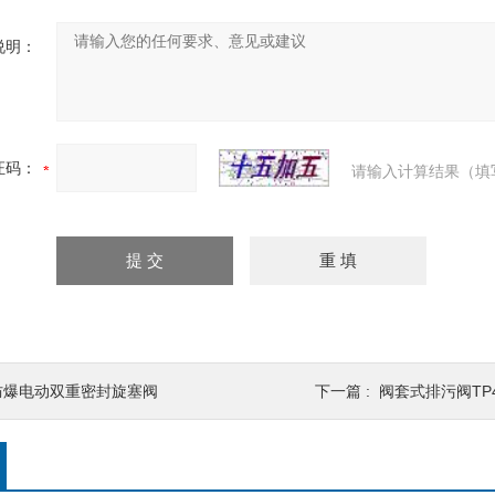
说明：
证码：
请输入计算结果（填
防爆电动双重密封旋塞阀
下一篇 :
阀套式排污阀TP41Y