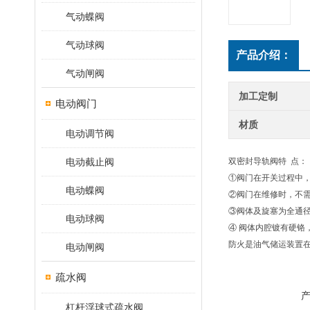
气动蝶阀
气动球阀
产品介绍：
气动闸阀
加工定制
电动阀门
材质
电动调节阀
电动截止阀
双密封导轨阀特 点：
①阀门在开关过程中
电动蝶阀
②阀门在维修时，不
③阀体及旋塞为全通
电动球阀
④ 阀体内腔镀有硬铬
防火是油气储运装置
电动闸阀
疏水阀
杠杆浮球式疏水阀