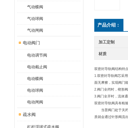
气动蝶阀
气动球阀
产品介绍：
气动闸阀
加工定制
电动阀门
材质
电动调节阀
电动截止阀
双密封导轨阀结构特
1.双密封导轨阀芯采
电动蝶阀
面无摩擦，实现阀门
2.阀门全闭时，楔形
电动球阀
3.阀门全开时，流体
电动闸阀
双密封导轨阀具有检
当普阀门处于关闭状
疏水阀
质就会通过针形阀流
杠杆浮球式疏水阀