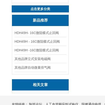
点击更多分类
新品推荐
HDH49H- 16C微阻蝶式止回阀
HDH49H - 16C微阻蝶式止回阀
HDH49H -16C微阻蝶式止回阀
其他品牌立式安装电磁阀
其他品牌自动微量排气阀
相关文章
友情链接：
制造论坛
人工血管顺应性试验仪
阻燃通信电缆