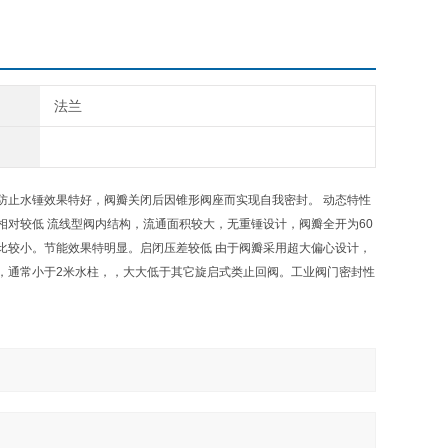
法兰
门防止水锤效果特好，阀瓣关闭后因锥形阀座而实现自我密封。 动态特性
对较低 流线型阀内结构，流通面积较大，无重锤设计，阀瓣全开为60
对比较小。节能效果特明显。启闭压差较低 由于阀瓣采用超大偏心设计，
，通常小于2米水柱，，大大低于其它旋启式类止回阀。工业阀门密封性