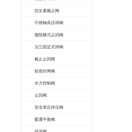
抗生素截止阀
不锈钢高压球阀
微阻蝶式止回阀
法兰固定式球阀
截止止回阀
软密封闸阀
水力控制阀
止回阀
安全泄压持压阀
暖通平衡阀
排泥阀