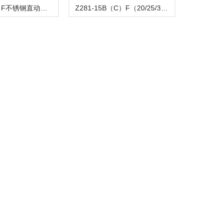
Z282-B（C）F不锈钢直动活塞式电磁阀
Z281-15B（C）F（20/25/32/40/50）活塞电磁阀