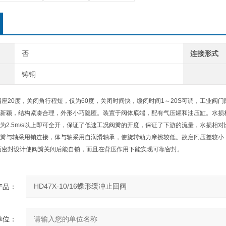
否
连接形式
铸铜
阀座20度，关闭角行程短，仅为60度，关闭时间快，缓闭时间1～20S可调，工业阀
新颖，结构紧凑合理，外形小巧隐匿。装置于阀体底端，配有气压罐和油压缸。水损相
为2.5m/s以上即可全开，保证了低速工况阀瓣的开度，保证了下游的流量，水损相
瓣与轴采用销连接，体与轴采用自润滑轴承，使旋转动力摩擦较低。故启闭压差较小
面密封设计使阀瓣关闭后能自锁，而且在背压作用下能实现可靠密封。
产品：
单位：