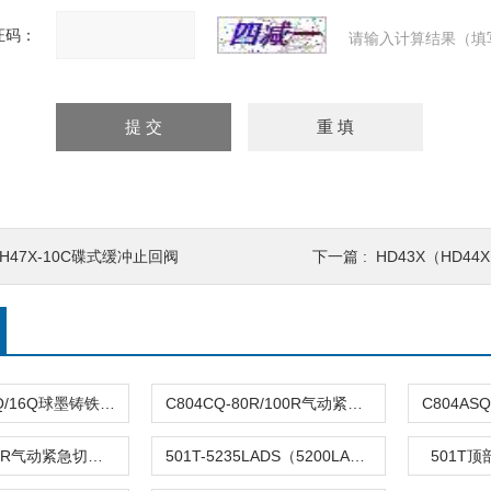
证码：
请输入计算结果（填
H47X-10C碟式缓冲止回阀
下一篇 :
HD43X（HD4
DFQ4LX-10Q/16Q球墨铸铁倒流防止器
C804CQ-80R/100R气动紧急切断阀
C804TQ-100R气动紧急切断阀
501T-5235LADS（5200LA）气动单座调节阀
501T