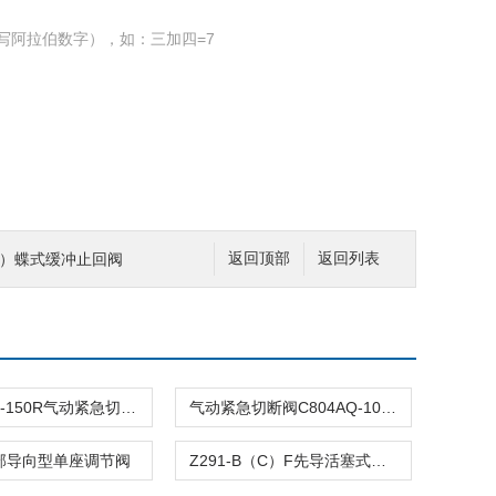
写阿拉伯数字），如：三加四=7
4X）蝶式缓冲止回阀
返回顶部
返回列表
C804ASQ-150R气动紧急切断阀
气动紧急切断阀C804AQ-100R
顶部导向型单座调节阀
Z291-B（C）F先导活塞式电磁阀