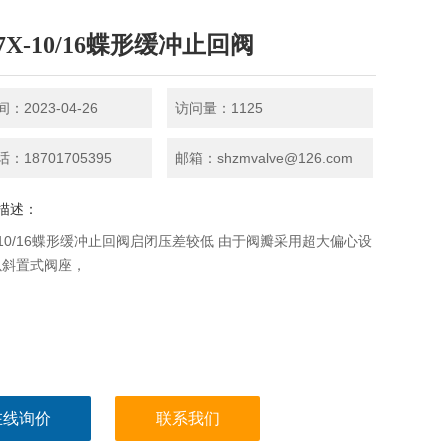
7X-10/16蝶形缓冲止回阀
：2023-04-26
访问量：1125
：18701705395
邮箱：shzmvalve@126.com
描述：
X-10/16蝶形缓冲止回阀启闭压差较低 由于阀瓣采用超大偏心设
以斜置式阀座，
在线询价
联系我们