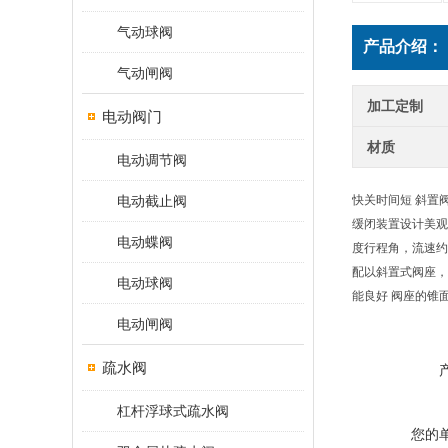
气动球阀
产品介绍：
气动闸阀
加工定制
电动阀门
材质
电动调节阀
电动截止阀
快关时间短 斜置
缓闭装置设计美观
电动蝶阀
度行程角，流速约
配以斜置式阀座，
电动球阀
能良好 阀座的锥
电动闸阀
疏水阀
杠杆浮球式疏水阀
您的