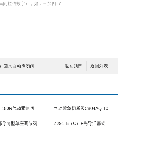
写阿拉伯数字），如：三加四=7
（16）回水自动启闭阀
返回顶部
返回列表
C804ASQ-150R气动紧急切断阀
气动紧急切断阀C804AQ-100R
顶部导向型单座调节阀
Z291-B（C）F先导活塞式电磁阀