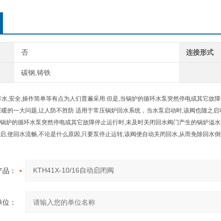
否
连接形式
碳钢,铸铁
节水,安全,操作简单等有点为人们普遍采用.但是,当锅炉的循环水泵突然停电或其它故
采暖的一大问题,让人防不胜防 适用于常压锅炉回水系统，当水泵启动时,该阀也随之启
锅炉的循环水泵突然停电或其它故障停止运行时,未及时关闭回水阀门产生的锅炉溢水
启,使回水流畅,不论是什么原因,只要泵停止运转,该阀便自动关闭回水,从而免除回水倒
产品：
单位：