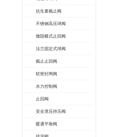
抗生素截止阀
不锈钢高压球阀
微阻蝶式止回阀
法兰固定式球阀
截止止回阀
软密封闸阀
水力控制阀
止回阀
安全泄压持压阀
暖通平衡阀
排泥阀