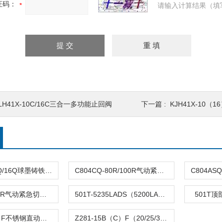
证码：
请输入计算结果（填
LH41X-10C/16C三合一多功能止回阀
下一篇 :
KJH41X-10
DFQ4LX-10Q/16Q球墨铸铁倒流防止器
C804CQ-80R/100R气动紧急切断阀
C804TQ-100R气动紧急切断阀
501T-5235LADS（5200LA）气动单座调节阀
501T
Z282-B（C）F不锈钢直动活塞式电磁阀
Z281-15B（C）F（20/25/32/40/50）活塞电磁阀