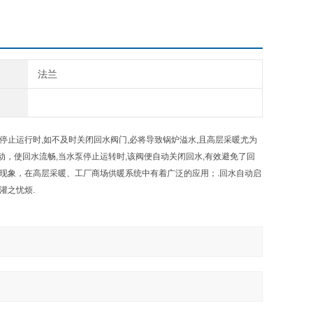
法兰
障停止运行时,如不及时关闭回水阀门,必将导致锅炉溢水,且高层采暖尤为
动，使回水流畅,当水泵停止运转时,该阀便自动关闭回水,有效避免了回
现象，在高层采暖、工厂商场供暖系统中有着广泛的应用；.回水自动启
灌之忧烦.