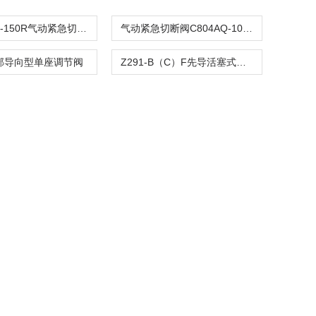
C804ASQ-150R气动紧急切断阀
气动紧急切断阀C804AQ-100R
顶部导向型单座调节阀
Z291-B（C）F先导活塞式电磁阀