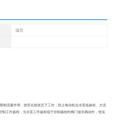
法兰
起限制流量作用，使泵在较状态下工作；防止电动机在水泵低扬程、大流
控制工作扬程，当水泵工作扬程低于控制扬程时阀门做关阀动作，使实