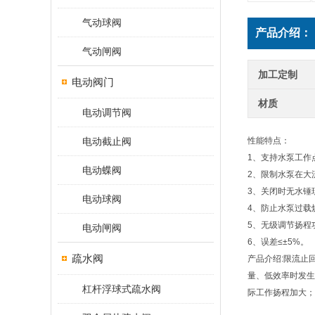
气动球阀
产品介绍：
气动闸阀
加工定制
电动阀门
材质
电动调节阀
电动截止阀
性能特点：
1、支持水泵工作
电动蝶阀
2、限制水泵在大
3、关闭时无水锤
电动球阀
4、防止水泵过载
5、无级调节扬程
电动闸阀
6、误差≤±5%。
疏水阀
产品介绍:限流止
量、低效率时发生
杠杆浮球式疏水阀
际工作扬程加大；