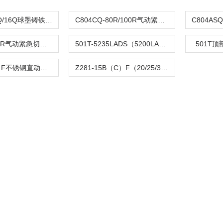
DFQ4LX-10Q/16Q球墨铸铁倒流防止器
C804CQ-80R/100R气动紧急切断阀
C804TQ-100R气动紧急切断阀
501T-5235LADS（5200LA）气动单座调节阀
501T
Z282-B（C）F不锈钢直动活塞式电磁阀
Z281-15B（C）F（20/25/32/40/50）活塞电磁阀