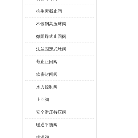
抗生素截止阀
不锈钢高压球阀
微阻蝶式止回阀
法兰固定式球阀
截止止回阀
软密封闸阀
水力控制阀
止回阀
安全泄压持压阀
暖通平衡阀
排泥阀