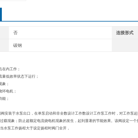
否
连接形式
碳钢
点在内工作；
流量低效率状态下运行；
现象；
烧环电机；
功能；
回阀安装于水泵出口，在单泵启动和非全数设计工作数设计工作泵工作时，对工作泵
过载现象；防止超额定电流烧电机现象的发生，起到显著的节能效果。该阀设定一个
当水泵工作扬程大于设定扬程时阀门全开，