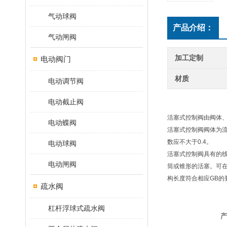
气动球阀
产品介绍：
气动闸阀
加工定制
电动阀门
材质
电动调节阀
电动截止阀
活塞式控制阀由阀体
电动蝶阀
活塞式控制阀阀体为
数应不大于0.4。
电动球阀
活塞式控制阀具有的
电动闸阀
筒或锥形的活塞。可
构长度符合相应GB的
疏水阀
杠杆浮球式疏水阀