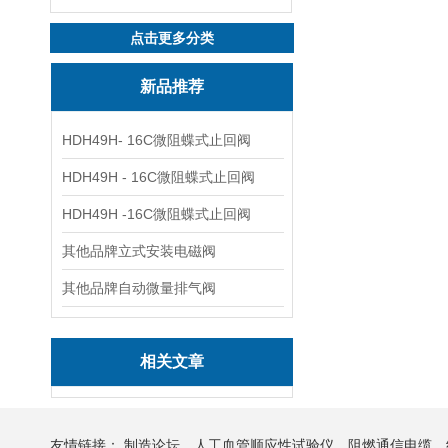
点击更多分类
新品推荐
HDH49H- 16C微阻蝶式止回阀
HDH49H - 16C微阻蝶式止回阀
HDH49H -16C微阻蝶式止回阀
其他品牌立式安装电磁阀
其他品牌自动微量排气阀
相关文章
友情链接：
制造论坛
人工血管顺应性试验仪
阻燃通信电缆