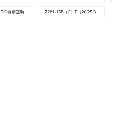
Z282-B（C）F不锈钢直动活塞式电磁阀
Z281-15B（C）F（20/25/32/40/50）活塞电磁阀