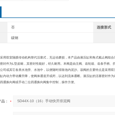
否
连接形式
碳钢
采用双室隔膜传动机构替代活塞式，无运动磨损，本产品由液压缸和角式截止阀组合
密封件为L型皮碗，其密封性能好，经久耐用。本阀是由主阀、齿轮箱、齿条手柄、
公司或其它各类水池旁、水池中，以便随时排除池内泥沙。该阀的主要特点是采用双
缸内动力带动瓣升降，使阀体通道开或闭，以达到流体通断。液压缸的活塞密封件为
四通换向阀或手动二位四通换向阀集中控制，操作方便。
产品：