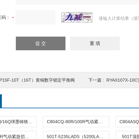
证码：
请输入计算结果（填
P15F-10T（16T）黄铜数字锁定平衡阀
下一篇 :
RYAX107X-1
DFQ4LX-10Q/16Q球墨铸铁倒流防止器
C804CQ-80R/100R气动紧急切断阀
C804TQ-100R气动紧急切断阀
501T-5235LADS（5200LA）气动单座调节阀
501T