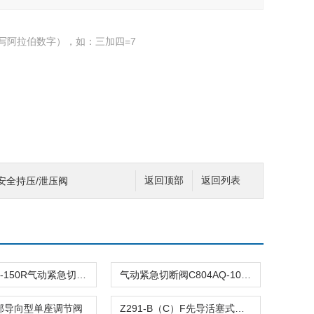
写阿拉伯数字），如：三加四=7
0C安全持压/泄压阀
返回顶部
返回列表
C804ASQ-150R气动紧急切断阀
气动紧急切断阀C804AQ-100R
顶部导向型单座调节阀
Z291-B（C）F先导活塞式电磁阀