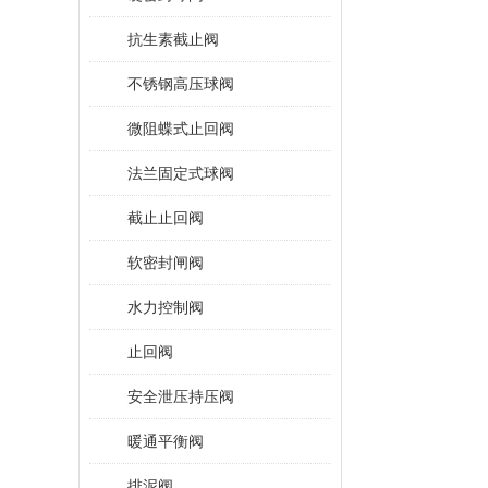
抗生素截止阀
不锈钢高压球阀
微阻蝶式止回阀
法兰固定式球阀
截止止回阀
软密封闸阀
水力控制阀
止回阀
安全泄压持压阀
暖通平衡阀
排泥阀