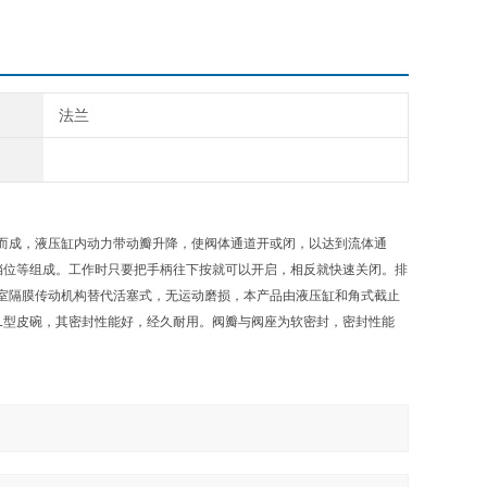
法兰
而成，液压缸内动力带动瓣升降，使阀体通道开或闭，以达到流体通
挡位等组成。工作时只要把手柄往下按就可以开启，相反就快速关闭。排
室隔膜传动机构替代活塞式，无运动磨损，本产品由液压缸和角式截止
L型皮碗，其密封性能好，经久耐用。阀瓣与阀座为软密封，密封性能