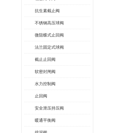
抗生素截止阀
不锈钢高压球阀
微阻蝶式止回阀
法兰固定式球阀
截止止回阀
软密封闸阀
水力控制阀
止回阀
安全泄压持压阀
暖通平衡阀
排泥阀