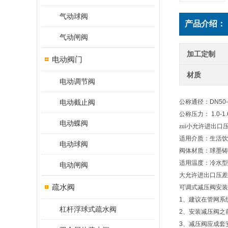
气动球阀
产品介绍：
气动闸阀
加工定制
电动阀门
材质
电动调节阀
电动截止阀
公称通径：
DN50
公称压力：
1.0-1
电动蝶阀
zui小允许进出口
适用介质：生活饮
电动球阀
阀体材质：球墨铸
适用温度：冷水型
电动闸阀
大允许进出口压差
疏水阀
可调式减压阀安装
1
、建议在管网系
杠杆浮球式疏水阀
2
、安装减压阀之
3
、减压阀应成套