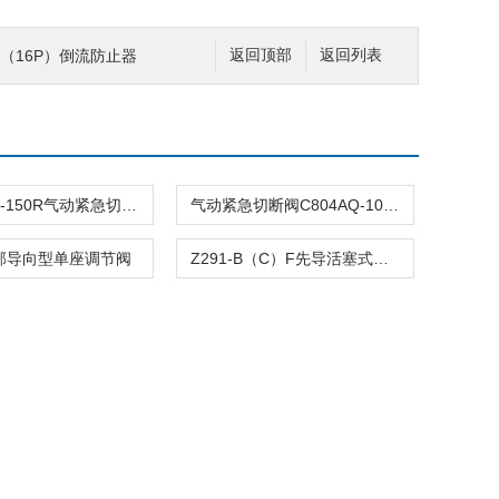
0P（16P）倒流防止器
返回顶部
返回列表
C804ASQ-150R气动紧急切断阀
气动紧急切断阀C804AQ-100R
顶部导向型单座调节阀
Z291-B（C）F先导活塞式电磁阀