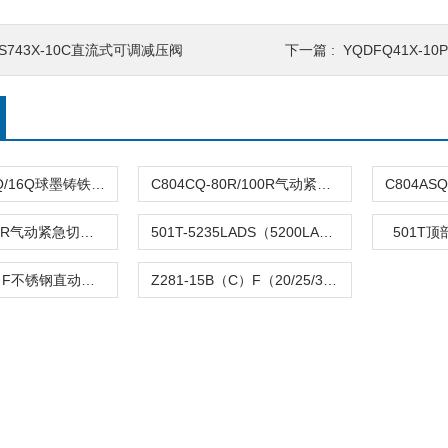
S743X-10C直流式可调减压阀
下一篇 :
YQDFQ41X-1
DFQ4LX-10Q/16Q球墨铸铁倒流防止器
C804CQ-80R/100R气动紧急切断阀
C804TQ-100R气动紧急切断阀
501T-5235LADS（5200LA）气动单座调节阀
501T
Z282-B（C）F不锈钢直动活塞式电磁阀
Z281-15B（C）F（20/25/32/40/50）活塞电磁阀