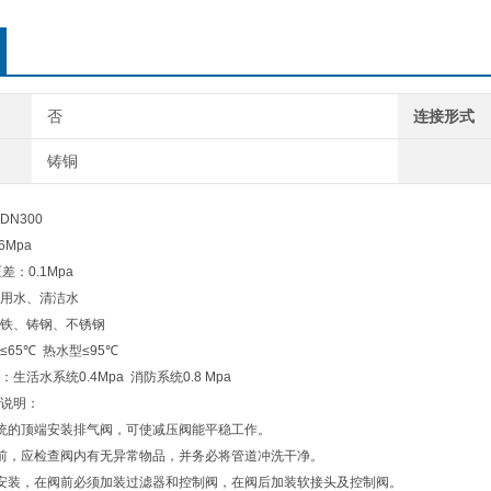
否
连接形式
铸铜
-DN300
.6Mpa
压差：
0.1Mpa
用水、清洁水
铁、铸钢、不锈钢
≤65
℃
热水型
≤95
℃
：生活水系统
0.4Mpa
消防系统
0.8 Mpa
说明：
统的顶端安装排气阀，可使减压阀能平稳工作。
前，应检查阀内有无异常物品，并务必将管道冲洗干净。
安装，在阀前必须加装过滤器和控制阀，在阀后加装软接头及控制阀。