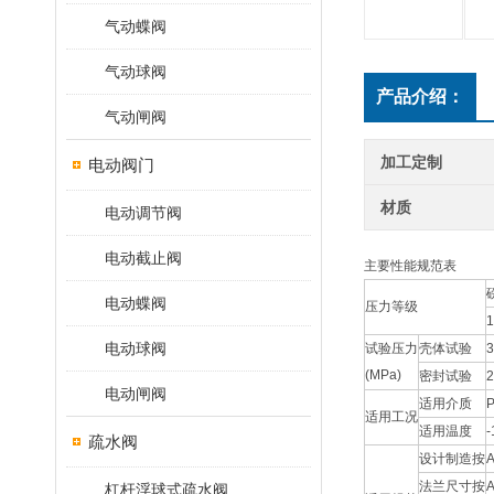
气动蝶阀
气动球阀
产品介绍：
气动闸阀
加工定制
电动阀门
材质
电动调节阀
电动截止阀
主要性能规范表
磅
电动蝶阀
压力等级
1
电动球阀
试验压力
壳体试验
3
(MPa)
密封试验
2
电动闸阀
适用介质
适用工况
适用温度
疏水阀
设计制造按
A
法兰尺寸按
A
杠杆浮球式疏水阀