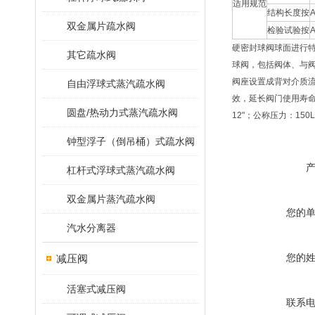
适用规范
结构长度按
A
双金属片疏水阀
检验试验按
A
硬密封球阀球面进行
其它疏水阀
球阀，包括阀体、与
阀座设置成背对介质
自由浮球式蒸汽疏水阀
效，延长阀门使用寿命
圆盘/热动力式蒸汽疏水阀
12"；公称压力：15
钟型浮子（倒吊桶）式疏水阀
杠杆式浮球式蒸汽疏水阀
双金属片蒸汽疏水阀
您的
汽水分离器
您的
减压阀
活塞式减压阀
联系