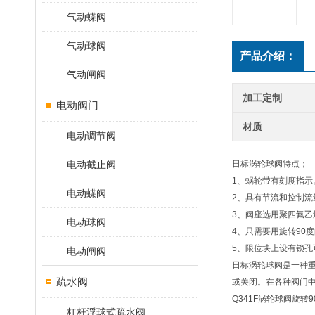
气动蝶阀
气动球阀
产品介绍：
气动闸阀
加工定制
电动阀门
材质
电动调节阀
电动截止阀
日标涡轮球阀特点；
1、蜗轮带有刻度指示
电动蝶阀
2、具有节流和控制流
3、阀座选用聚四氟乙
电动球阀
4、只需要用旋转90
5、限位块上设有锁
电动闸阀
日标涡轮球阀是一种
疏水阀
或关闭。在各种阀门中
Q341F涡轮球阀旋
杠杆浮球式疏水阀