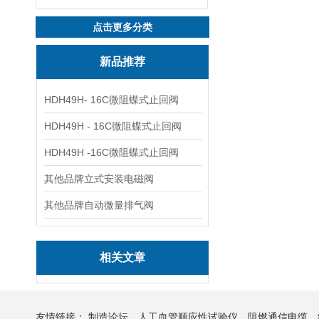
点击更多分类
新品推荐
HDH49H- 16C微阻蝶式止回阀
HDH49H - 16C微阻蝶式止回阀
HDH49H -16C微阻蝶式止回阀
其他品牌立式安装电磁阀
其他品牌自动微量排气阀
相关文章
友情链接：
制造论坛
人工血管顺应性试验仪
阻燃通信电缆