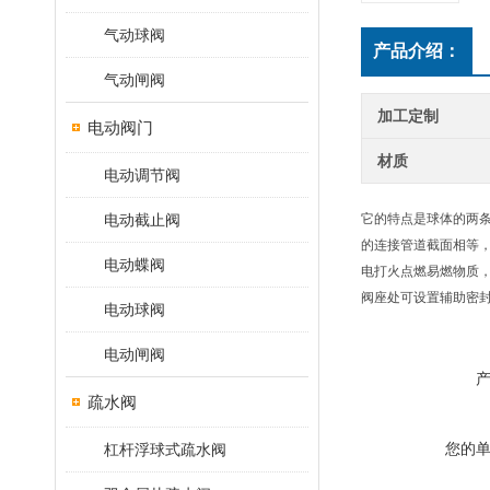
气动球阀
产品介绍：
气动闸阀
加工定制
电动阀门
材质
电动调节阀
电动截止阀
它的特点是球体的两
的连接管道截面相等
电动蝶阀
电打火点燃易燃物质，
阀座处可设置辅助密
电动球阀
电动闸阀
疏水阀
您的
杠杆浮球式疏水阀