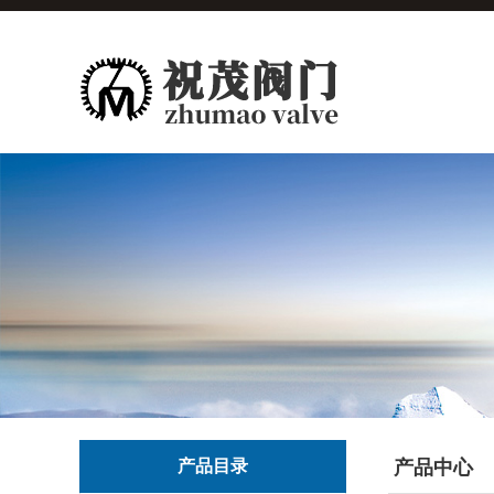
产品目录
产品中心