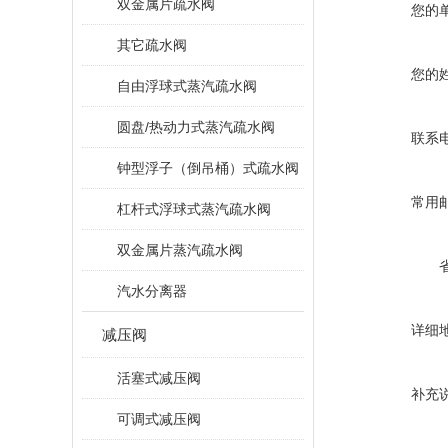
双金属片疏水阀
您的
其它疏水阀
您的
自由浮球式蒸汽疏水阀
圆盘/热动力式蒸汽疏水阀
联系
钟型浮子（倒吊桶）式疏水阀
常用
杠杆式浮球式蒸汽疏水阀
双金属片蒸汽疏水阀
汽水分离器
详细
减压阀
活塞式减压阀
补充
可调式减压阀