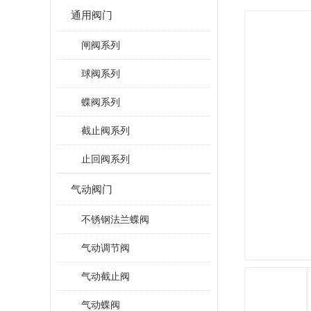
通用阀门
闸阀系列
球阀系列
蝶阀系列
截止阀系列
止回阀系列
气动阀门
不锈钢法兰蝶阀
气动调节阀
气动截止阀
气动蝶阀