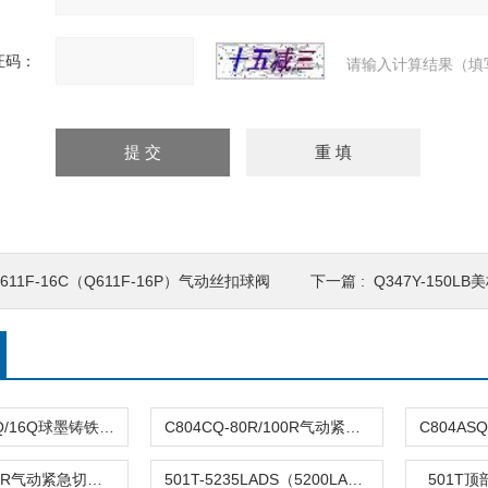
证码：
请输入计算结果（填
611F-16C（Q611F-16P）气动丝扣球阀
下一篇 :
Q347Y-150L
DFQ4LX-10Q/16Q球墨铸铁倒流防止器
C804CQ-80R/100R气动紧急切断阀
C804TQ-100R气动紧急切断阀
501T-5235LADS（5200LA）气动单座调节阀
501T