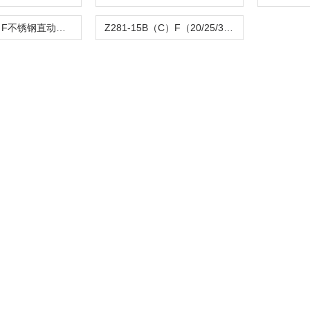
Z282-B（C）F不锈钢直动活塞式电磁阀
Z281-15B（C）F（20/25/32/40/50）活塞电磁阀