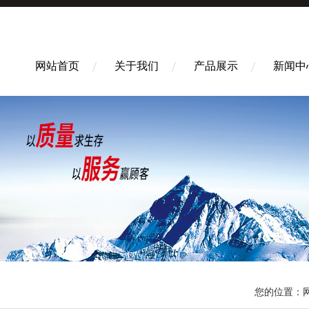
网站首页
关于我们
产品展示
新闻中
您的位置：