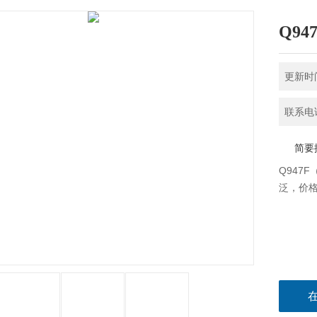
Q94
更新时间
联系电话
简要
Q947
泛，价