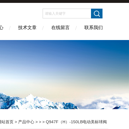
心
技术文章
在线留言
联系我们
网站首页
>
产品中心
> > > Q947F（H）-150LB电动美标球阀