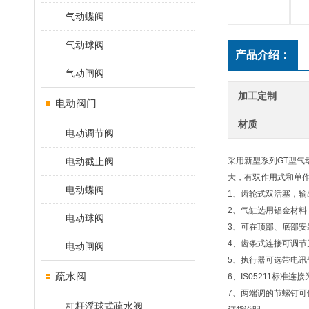
气动蝶阀
气动球阀
产品介绍：
气动闸阀
加工定制
电动阀门
材质
电动调节阀
电动截止阀
采用新型系列GT型
大，有双作用式和单
电动蝶阀
1、齿轮式双活塞，输
2、气缸选用铝金材料
电动球阀
3、可在顶部、底部安
4、齿条式连接可调节
电动闸阀
5、执行器可选带电
疏水阀
6、IS05211标准
7、两端调的节螺钉可
杠杆浮球式疏水阀