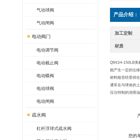
气动球阀
产品介绍：
气动闸阀
加工定制
电动阀门
材质
电动调节阀
电动截止阀
Q941H-150
能产生一定的位移
电动蝶阀
材料能否经受得住
通常在与球体的上
电动球阀
压注特制的润滑油
电动闸阀
疏水阀
杠杆浮球式疏水阀
您的