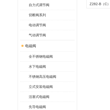
自力式调节阀
切断阀系列
电动调节阀
气动调节阀
电磁阀
全不锈钢电磁阀
水下电磁阀
不锈钢高压电磁阀
立式安装电磁阀
活塞式电磁阀
先导电磁阀