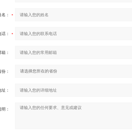
姓名：
电话：
邮箱：
省份：
地址：
说明：