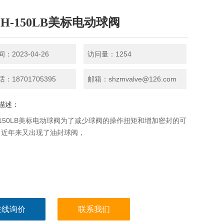
1H-150LB美标电动球阀
：2023-04-26
访问量：1254
：18701705395
邮箱：shzmvalve@126.com
描述：
H-150LB美标电动球阀为了减少球阀的操作扭矩和增加密封的可
，近年来又出现了油封球阀，
在线询价
联系我们