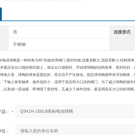
否
连接形式
不锈钢
LB美标电动球阀是一种转角为90°的旋转类阀门,密封性能,流量系数大,流阻系数小,结
并紧压在出口端的密封面上，保证出口端密封。浮动球球阀的结构简单，密封性好，
球体介质，球阀的球体是固定的，受压后不产生移动。固定球球阀都带有浮动阀座，
、下轴上装有轴承，操作扭距小，适用于高压和大口径的阀门。为了减少球阀的操作
，以形成一层油膜，即增强了密封性，又减少了操作扭矩，更适用高压大口径的球阀
产品：
单位：