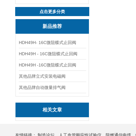
点击更多分类
新品推荐
HDH49H- 16C微阻蝶式止回阀
HDH49H - 16C微阻蝶式止回阀
HDH49H -16C微阻蝶式止回阀
其他品牌立式安装电磁阀
其他品牌自动微量排气阀
相关文章
友情链接：
制造论坛
人工血管顺应性试验仪
阻燃通信电缆