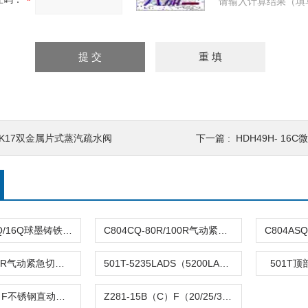
请输入计算结果（填
BK17双金属片式蒸汽疏水阀
下一篇 :
HDH49H- 16
DFQ4LX-10Q/16Q球墨铸铁倒流防止器
C804CQ-80R/100R气动紧急切断阀
C804TQ-100R气动紧急切断阀
501T-5235LADS（5200LA）气动单座调节阀
501T
Z282-B（C）F不锈钢直动活塞式电磁阀
Z281-15B（C）F（20/25/32/40/50）活塞电磁阀