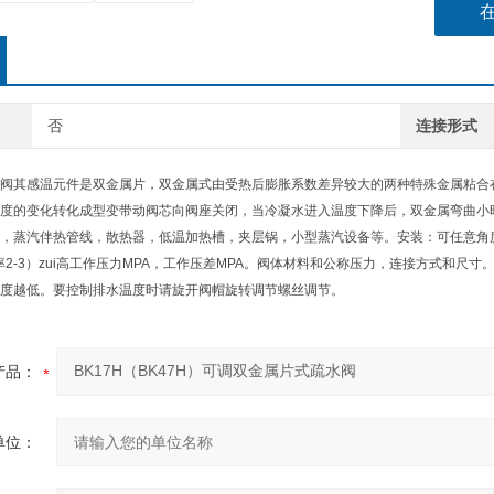
否
连接形式
阀其感温元件是双金属片，双金属式由受热后膨胀系数差异较大的两种特殊金属粘合
度的变化转化成型变带动阀芯向阀座关闭，当冷凝水进入温度下降后，双金属弯曲小
，蒸汽伴热管线，散热器，低温加热槽，夹层锅，小型蒸汽设备等。安装：可任意角
倍率2-3）zui高工作压力MPA，工作压差MPA。阀体材料和公称压力，连接方式和
度越低。要控制排水温度时请旋开阀帽旋转调节螺丝调节。
产品：
单位：