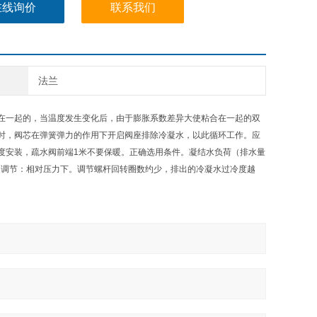
在线询价
联系我们
法兰
在一起的，当温度发生变化后，由于膨胀系数差异大使粘合在一起的双
时，阀芯在弹簧弹力的作用下开启阀座排除冷凝水，以此循环工作。应
度安装，疏水阀前端1米不要保暖。正确选用条件。凝结水负荷（排水量
尺寸。调节：相对压力下。调节螺杆回转圈数约少，排出的冷凝水过冷度越