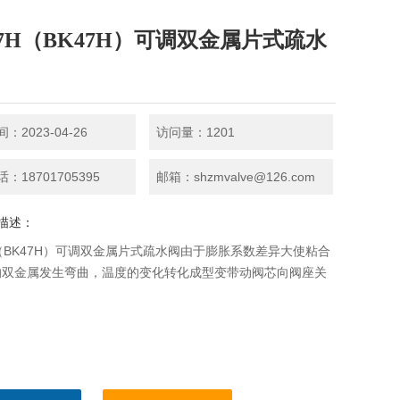
17H（BK47H）可调双金属片式疏水
：2023-04-26
访问量：1201
：18701705395
邮箱：shzmvalve@126.com
描述：
H（BK47H）可调双金属片式疏水阀由于膨胀系数差异大使粘合
的双金属发生弯曲，温度的变化转化成型变带动阀芯向阀座关