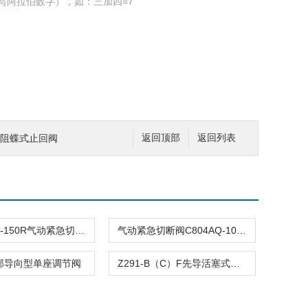
写阿拉伯数字），如：三加四=7
C微阻蝶式止回阀
返回顶部
返回列表
C804ASQ-150R气动紧急切断阀
气动紧急切断阀C804AQ-100R
顶部导向型单座调节阀
Z291-B（C）F先导活塞式电磁阀