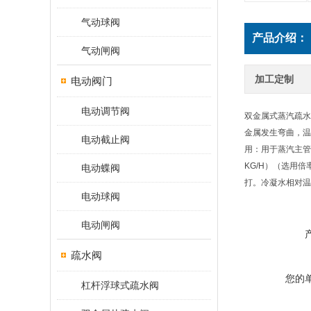
气动球阀
产品介绍：
气动闸阀
加工定制
电动阀门
电动调节阀
双金属式蒸汽疏水
金属发生弯曲，温
电动截止阀
用：用于蒸汽主管
KG/H）（选用
电动蝶阀
打。冷凝水相对温
电动球阀
电动闸阀
疏水阀
您的
杠杆浮球式疏水阀