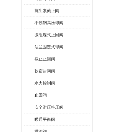
抗生素截止阀
不锈钢高压球阀
微阻蝶式止回阀
法兰固定式球阀
截止止回阀
软密封闸阀
水力控制阀
止回阀
安全泄压持压阀
暖通平衡阀
排泥阀