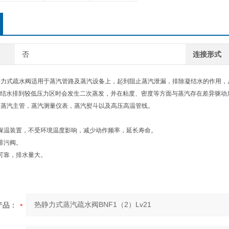
否
连接形式
v21热静力式疏水阀适用于蒸汽管路及蒸汽设备上，起到阻止蒸汽泄漏，排除凝结水的作
结水排到较低压力区时会发生二次蒸发，并在粘度、密度等方面与蒸汽存在差异驱动
用蒸汽主管，蒸汽测量仪表，蒸汽熨斗以及高压高温管线。
保温装置，不受环境温度影响，减少动作频率，延长寿命。
排污阀。
可靠，排水量大。
产品：