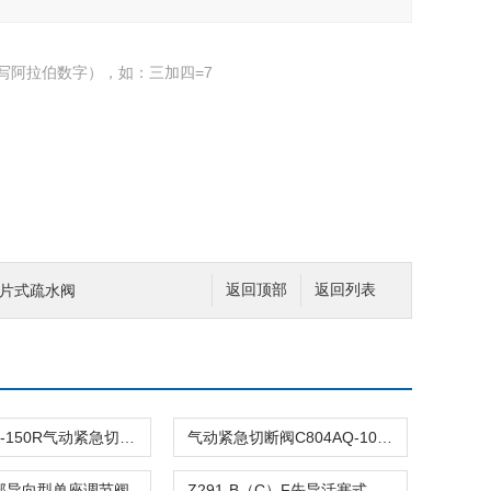
写阿拉伯数字），如：三加四=7
属片式疏水阀
返回顶部
返回列表
C804ASQ-150R气动紧急切断阀
气动紧急切断阀C804AQ-100R
顶部导向型单座调节阀
Z291-B（C）F先导活塞式电磁阀