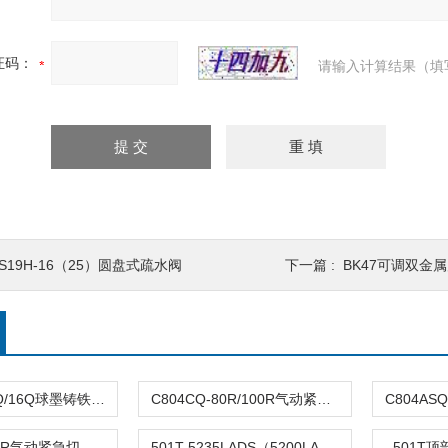
证码：
请输入计算结果（填
S19H-16（25）圆盘式疏水阀
下一篇 :
BK47可调双金
DFQ4LX-10Q/16Q球墨铸铁倒流防止器
C804CQ-80R/100R气动紧急切断阀
C804TQ-100R气动紧急切断阀
501T-5235LADS（5200LA）气动单座调节阀
501T