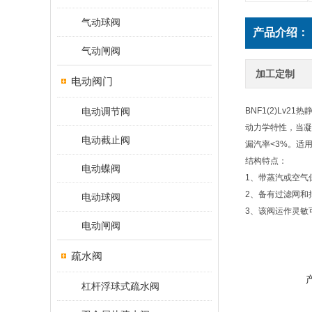
气动球阀
产品介绍：
气动闸阀
加工定制
电动阀门
电动调节阀
BNF1(2)L
动力学特性，当凝
电动截止阀
漏汽率<3%。适
结构特点：
电动蝶阀
1、带蒸汽或空气
2、备有过滤网和
电动球阀
3、该阀运作灵敏
电动闸阀
疏水阀
杠杆浮球式疏水阀