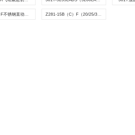
Z282-B（C）F不锈钢直动活塞式电磁阀
Z281-15B（C）F（20/25/32/40/50）活塞电磁阀