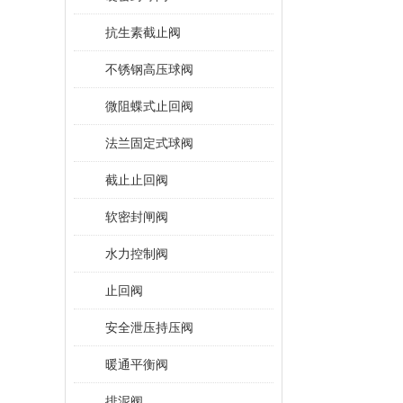
抗生素截止阀
不锈钢高压球阀
微阻蝶式止回阀
法兰固定式球阀
截止止回阀
软密封闸阀
水力控制阀
止回阀
安全泄压持压阀
暖通平衡阀
排泥阀