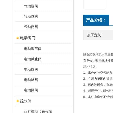
气动蝶阀
气动球阀
产品介绍：
气动闸阀
加工定制
电动阀门
电动调节阀
膜盒式蒸汽疏水阀主
电动截止阀
在单位小时内连续排
结构特点
电动蝶阀
1、出色的排空气能
2、在压力范围内都
电动球阀
3、阀内装膜盒，有
电动闸阀
4、感温元件，耐蚀
5、本件有碳钢不锈
疏水阀
杠杆浮球式疏水阀