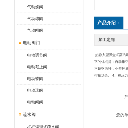
气动蝶阀
气动球阀
产品介绍：
气动闸阀
加工定制
电动阀门
电动调节阀
热静力型膜盒式蒸汽
它的优点是：自动排空
电动截止阀
不锈钢两种，小型轻量
排量场合。 4、在压
电动蝶阀
电动球阀
电动闸阀
疏水阀
您的
杠杆浮球式疏水阀