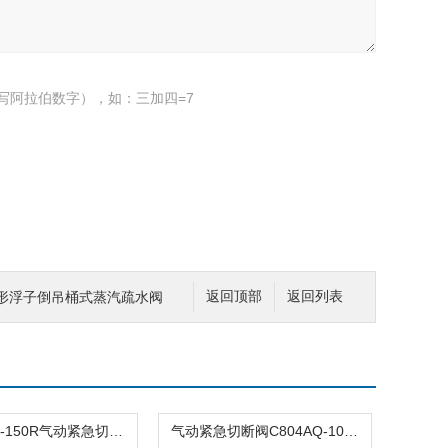
写阿拉伯数字），如：三加四=7
钟形浮子倒吊桶式蒸汽疏水阀
返回顶部
返回列表
C804ASQ-150R气动紧急切断阀
气动紧急切断阀C804AQ-100R