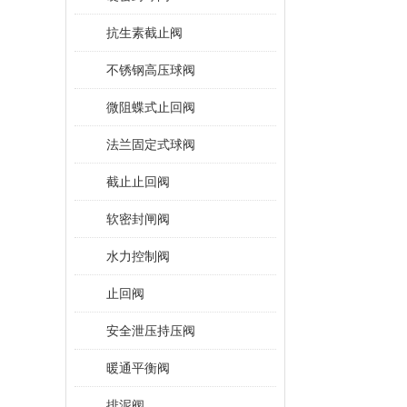
抗生素截止阀
不锈钢高压球阀
微阻蝶式止回阀
法兰固定式球阀
截止止回阀
软密封闸阀
水力控制阀
止回阀
安全泄压持压阀
暖通平衡阀
排泥阀