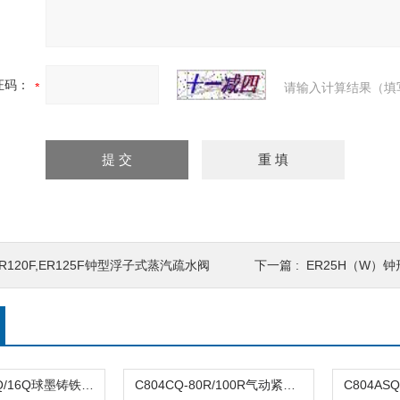
证码：
请输入计算结果（填
R120F,ER125F钟型浮子式蒸汽疏水阀
下一篇 :
ER25H（W）
DFQ4LX-10Q/16Q球墨铸铁倒流防止器
C804CQ-80R/100R气动紧急切断阀