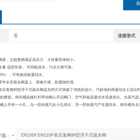
否
连接形式
阀座，主副复阀满足高压力、大排量而体积小。
生量 适应性强， 可间歇排水，汽水分离可靠。
80%），可有效回收凝结水。
零件全安装在阀盖上，维修方便，防腐蚀性强。
R110F差压复阀钟型浮子式疏水阀该关闭方式突破了传统的设计，巧妙地利用凝结水土
的磨损。倒吊桶连接杠杆带动阀心开启阀门，空气和低温凝结水迅速排出。当蒸汽进
桶上开有一小孔，当一部份蒸汽从小孔排出，另一部份蒸汽产生凝结水，倒吊桶失去
产品：