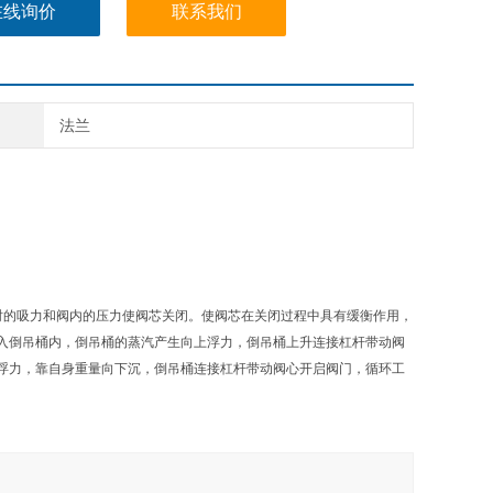
在线询价
联系我们
法兰
流出时的吸力和阀内的压力使阀芯关闭。使阀芯在关闭过程中具有缓衡作用，
入倒吊桶内，倒吊桶的蒸汽产生向上浮力，倒吊桶上升连接杠杆带动阀
浮力，靠自身重量向下沉，倒吊桶连接杠杆带动阀心开启阀门，循环工