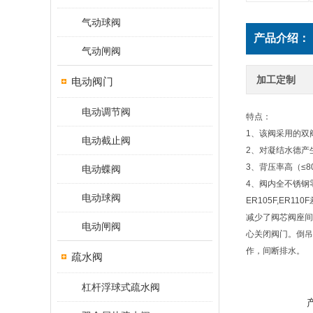
气动球阀
产品介绍：
气动闸阀
加工定制
电动阀门
电动调节阀
特点：
1、该阀采用的双
电动截止阀
2、对凝结水德产
3、背压率高（≤
电动蝶阀
4、阀内全不锈钢
电动球阀
ER105F,E
减少了阀芯阀座间
电动闸阀
心关闭阀门。倒吊
作，间断排水。
疏水阀
杠杆浮球式疏水阀