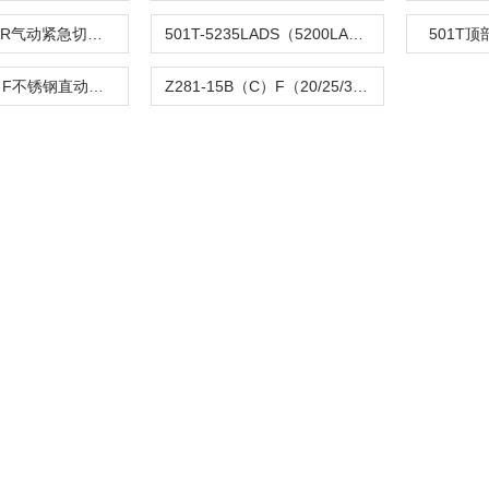
C804TQ-100R气动紧急切断阀
501T-5235LADS（5200LA）气动单座调节阀
501T
Z282-B（C）F不锈钢直动活塞式电磁阀
Z281-15B（C）F（20/25/32/40/50）活塞电磁阀