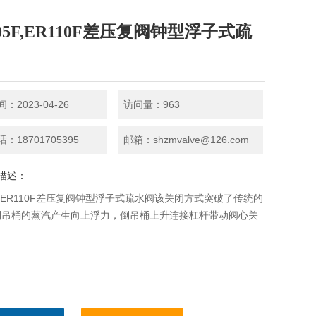
05F,ER110F差压复阀钟型浮子式疏
：2023-04-26
访问量：963
：18701705395
邮箱：shzmvalve@126.com
描述：
5F,ER110F差压复阀钟型浮子式疏水阀该关闭方式突破了传统的
倒吊桶的蒸汽产生向上浮力，倒吊桶上升连接杠杆带动阀心关
。