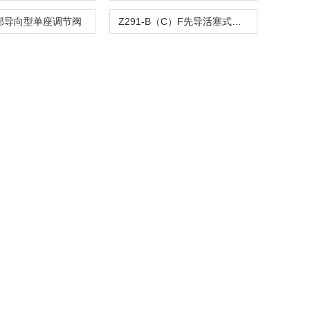
顶部导向型单座调节阀
Z291-B（C）F先导活塞式电磁阀