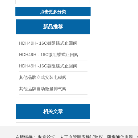
点击更多分类
新品推荐
HDH49H- 16C微阻蝶式止回阀
HDH49H - 16C微阻蝶式止回阀
HDH49H -16C微阻蝶式止回阀
其他品牌立式安装电磁阀
其他品牌自动微量排气阀
相关文章
友情链接：
制造论坛
人工血管顺应性试验仪
阻燃通信电缆