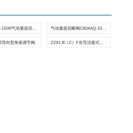
C804ASQ-150R气动紧急切断阀
气动紧急切断阀C804AQ-100R
顶部导向型单座调节阀
Z291-B（C）F先导活塞式电磁阀