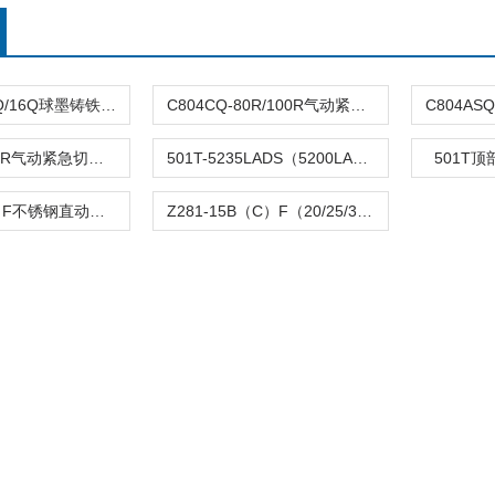
DFQ4LX-10Q/16Q球墨铸铁倒流防止器
C804CQ-80R/100R气动紧急切断阀
C804TQ-100R气动紧急切断阀
501T-5235LADS（5200LA）气动单座调节阀
501T
Z282-B（C）F不锈钢直动活塞式电磁阀
Z281-15B（C）F（20/25/32/40/50）活塞电磁阀