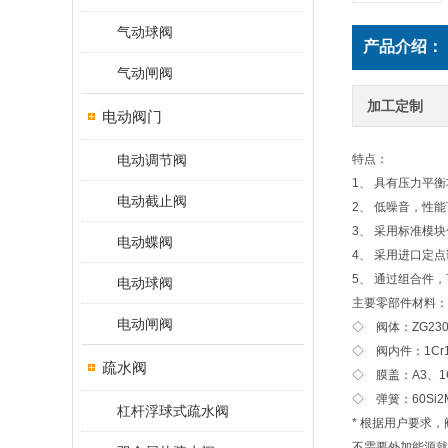
气动球阀
产品介绍：
气动闸阀
加工定制
电动阀门
电动调节阀
特点：
1、 具有压力平
电动截止阀
2、 低噪音，性
3、 采用标准模
电动蝶阀
4、 采用进口定
5、 通过组合件
电动球阀
主要零部件材料：
电动闸阀
◇ 阀体：ZG230-
◇ 阀内件：1Cr18
疏水阀
◇ 膜盖：A3、1Cr
◇ 弹簧：60Si2Mn
杠杆浮球式疏水阀
* 根据用户要求
不需要外加能源就