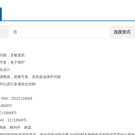
否
连接形式
衡功能，灵敏度高
能可靠，免于维护
块化设计
点调整器，质量可靠，具有超温保护功能
，可以进行多项组合控制
450、ZG1Cr18Ni9
Ni9Ti
18Ni9Ti
、1Cr18Ni9Ti
，阀体、阀内件、膜盖
能控制加热管道中蒸汽、热水或热油的流量,自动控制各种换热器和恒温装置中介质的温