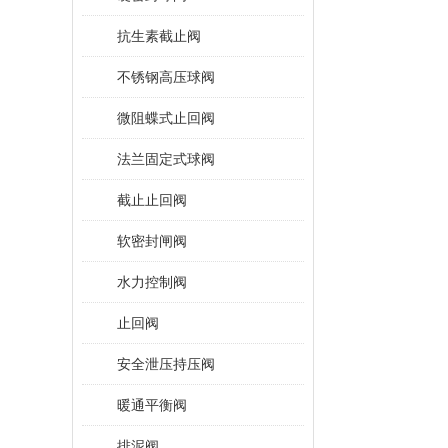
抗生素截止阀
不锈钢高压球阀
微阻蝶式止回阀
法兰固定式球阀
截止止回阀
软密封闸阀
水力控制阀
止回阀
安全泄压持压阀
暖通平衡阀
排泥阀