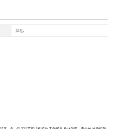
其他
度。自力温度调节阀结构简单,工作可靠;价格低廉、寿命长;维修间隔