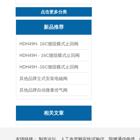
点击更多分类
新品推荐
HDH49H- 16C微阻蝶式止回阀
HDH49H - 16C微阻蝶式止回阀
HDH49H -16C微阻蝶式止回阀
其他品牌立式安装电磁阀
其他品牌自动微量排气阀
相关文章
友情链接：
制造论坛
人工血管顺应性试验仪
阻燃通信电缆