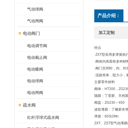
气动球阀
产品介绍：
气动闸阀
加工定制
电动阀门
电动调节阀
特点
·ZXT型采用多弹簧
电动截止阀
·阀体内表面有多种材
·阀门关闭时，内、外
电动蝶阀
·流路简单，阻力小，
电动球阀
主要零件材料
阀体：HT200，ZG2
电动闸阀
隔膜：丁荃胶、天然
阀盖：ZG230～450
疏水阀
波纹薄膜：丁橡胶夹
弹簧：60Si2Mn
杠杆浮球式疏水阀
ZXT、ZST型气动