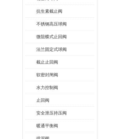
抗生素截止阀
不锈钢高压球阀
微阻蝶式止回阀
法兰固定式球阀
截止止回阀
软密封闸阀
水力控制阀
止回阀
安全泄压持压阀
暖通平衡阀
排泥阀