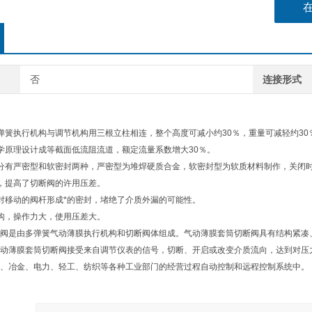
否
连接形式
弹簧执行机构与调节机构用三根立柱相连，整个高度可减小约30％，重量可减轻约30
学原理设计成等截面低流阻流道，额定流量系数增大30％。
分有严密型和软密封两种，严密型为堆焊硬质合金，软密封型为软质材料制作，关闭
，提高了切断阀的许用压差。
对移动的阀杆形成*的密封，堵绝了介质外漏的可能性。
构，操作力大，使用压差大。
阀是由多弹簧气动薄膜执行机构和切断阀体组成。气动薄膜套筒切断阀具有结构紧凑
动薄膜套筒切断阀接受来自调节仪表的信号，切断、开启或改变介质流向，达到对压
、冶金、电力、轻工、纺织等各种工业部门的经营过程自动控制和远程控制系统中。