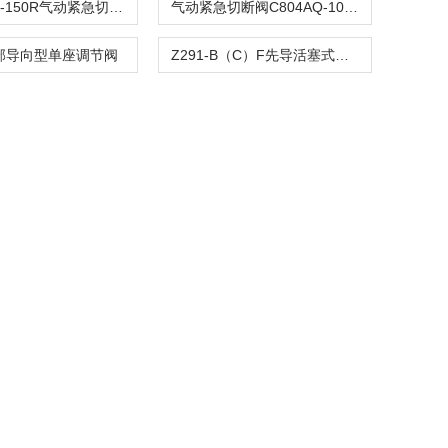
C804ASQ-150R气动紧急切断阀
气动紧急切断阀C804AQ-100R
顶部导向型单座调节阀
Z291-B（C）F先导活塞式电磁阀