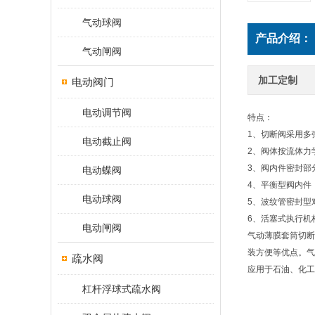
气动球阀
产品介绍：
气动闸阀
加工定制
电动阀门
电动调节阀
特点：
1、切断阀采用多
电动截止阀
2、阀体按流体力
3、阀内件密封部
电动蝶阀
4、平衡型阀内件
电动球阀
5、波纹管密封型
6、活塞式执行机
电动闸阀
气动薄膜套筒切断
装方便等优点。气
疏水阀
应用于石油、化工
杠杆浮球式疏水阀