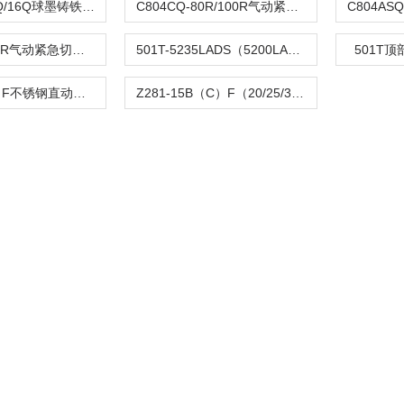
DFQ4LX-10Q/16Q球墨铸铁倒流防止器
C804CQ-80R/100R气动紧急切断阀
C804TQ-100R气动紧急切断阀
501T-5235LADS（5200LA）气动单座调节阀
501T
Z282-B（C）F不锈钢直动活塞式电磁阀
Z281-15B（C）F（20/25/32/40/50）活塞电磁阀