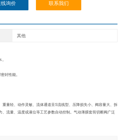
在线询价
联系我们
其他
％。
时密封性能。
、重量轻、动作灵敏、流体通道呈S流线型、压降损失小、阀容量大、拆
力、流量、温度或液位等工艺参数自动控制。气动薄膜套筒切断阀广泛