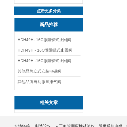
点击更多分类
新品推荐
HDH49H- 16C微阻蝶式止回阀
HDH49H - 16C微阻蝶式止回阀
HDH49H -16C微阻蝶式止回阀
其他品牌立式安装电磁阀
其他品牌自动微量排气阀
相关文章
友情链接：
制造论坛
人工血管顺应性试验仪
阻燃通信电缆