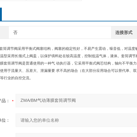
否
连接形式
薄膜套筒调节阀采用平衡式阀塞结构，阀塞的稳定性好，不易产生震动，噪音低，对温
温型采用长颈式上阀盖，以保护填料处在较高温度，控制低温气体，液体。套筒调节
膜套筒调节阀是普通使用的一种气 动执行器，它采用平衡式阀芯结构，轴向不平衡力
使用于流量大、压差大、泄漏量要 求不高的场合（在大部分应用场合可以替代单、双
金等行业的自控交流。
产品：
单位：