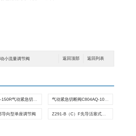
Y气动小流量调节阀
返回顶部
返回列表
C804ASQ-150R气动紧急切断阀
气动紧急切断阀C804AQ-100R
顶部导向型单座调节阀
Z291-B（C）F先导活塞式电磁阀