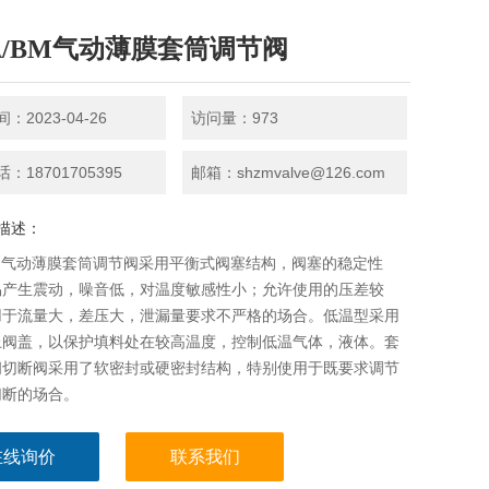
A/BM气动薄膜套筒调节阀
：2023-04-26
访问量：973
：18701705395
邮箱：shzmvalve@126.com
描述：
BM气动薄膜套筒调节阀采用平衡式阀塞结构，阀塞的稳定性
易产生震动，噪音低，对温度敏感性小；允许使用的压差较
用于流量大，差压大，泄漏量要求不严格的场合。低温型采用
上阀盖，以保护填料处在较高温度，控制低温气体，液体。套
阀切断阀采用了软密封或硬密封结构，特别使用于既要求调节
切断的场合。
在线询价
联系我们