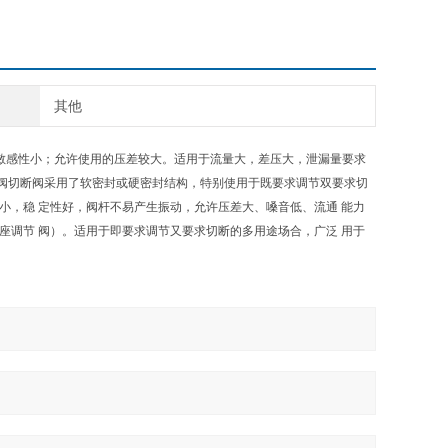
其他
度敏感性小；允许使用的压差较大。适用于流量大，差压大，泄漏量要求
阀切断阀采用了软密封或硬密封结构，特别使用于既要求调节双要求切
小，稳 定性好，阀杆不易产生振动，允许压差大、嗓音低、流通 能力
座调节 阀）。适用于即要求调节又要求切断的多用途场合，广泛 用于