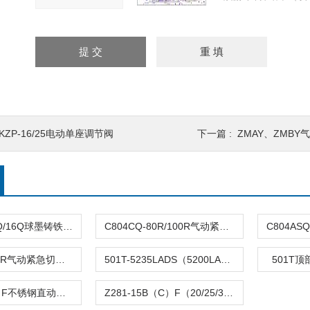
KZP-16/25电动单座调节阀
下一篇 :
ZMAY、ZMB
DFQ4LX-10Q/16Q球墨铸铁倒流防止器
C804CQ-80R/100R气动紧急切断阀
C804TQ-100R气动紧急切断阀
501T-5235LADS（5200LA）气动单座调节阀
501T
Z282-B（C）F不锈钢直动活塞式电磁阀
Z281-15B（C）F（20/25/32/40/50）活塞电磁阀