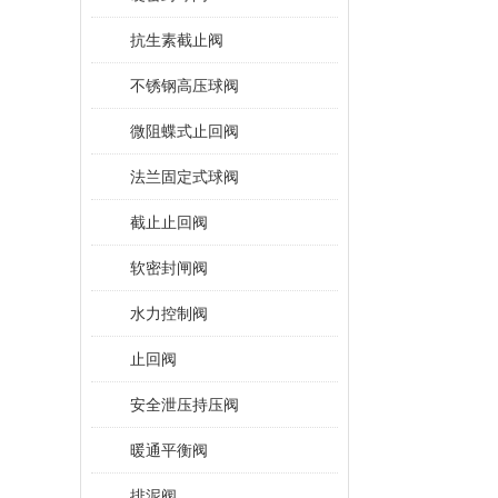
抗生素截止阀
不锈钢高压球阀
微阻蝶式止回阀
法兰固定式球阀
截止止回阀
软密封闸阀
水力控制阀
止回阀
安全泄压持压阀
暖通平衡阀
排泥阀