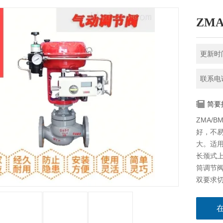
ZM
更新时间
联系电话
简要
ZMA/
好，不
大。适
长颈式
筒调节
双要求