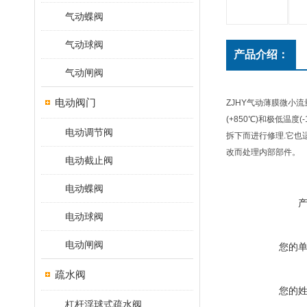
气动蝶阀
气动球阀
产品介绍：
气动闸阀
电动阀门
ZJHY气动薄膜微小流
(+850℃)和极低
电动调节阀
拆下而进行修理.它也
改而处理内部部件。
电动截止阀
电动蝶阀
电动球阀
电动闸阀
您的
疏水阀
您的
杠杆浮球式疏水阀