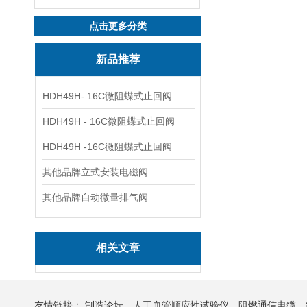
点击更多分类
新品推荐
HDH49H- 16C微阻蝶式止回阀
HDH49H - 16C微阻蝶式止回阀
HDH49H -16C微阻蝶式止回阀
其他品牌立式安装电磁阀
其他品牌自动微量排气阀
相关文章
友情链接：
制造论坛
人工血管顺应性试验仪
阻燃通信电缆