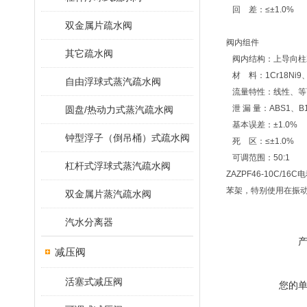
回 差：≤±1.0%
双金属片疏水阀
阀内组件
其它疏水阀
阀内结构：上导向柱塞
材 料：1Cr18Ni9、1
自由浮球式蒸汽疏水阀
流量特性：线性、等
泄 漏 量：ABS1、B
圆盘/热动力式蒸汽疏水阀
基本误差：±1.0%
钟型浮子（倒吊桶）式疏水阀
死 区：≤±1.0%
可调范围：50:1
杠杆式浮球式蒸汽疏水阀
ZAZPF46-10
苯架，特别使用在振
双金属片蒸汽疏水阀
汽水分离器
减压阀
活塞式减压阀
您的