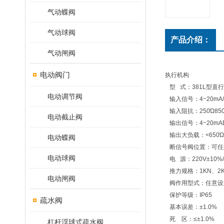
气动蝶阀
气动球阀
产品介绍：
气动闸阀
电动阀门
执行机构
型 式：381L型直
电动调节阀
输入信号：4~20mA/4~
输入阻抗：250Ώ850
电动截止阀
输出信号：4~20mA
输出大负载：<650Ώ
电动蝶阀
断信号阀位置：可任意
电动球阀
电 源：220V±10%/
推力规格：1KN、2KN
电动闸阀
阀作用型式：任意设
保护等级：IP65
疏水阀
基本误差：±1.0%
死 区：≤±1.0%
杠杆浮球式疏水阀