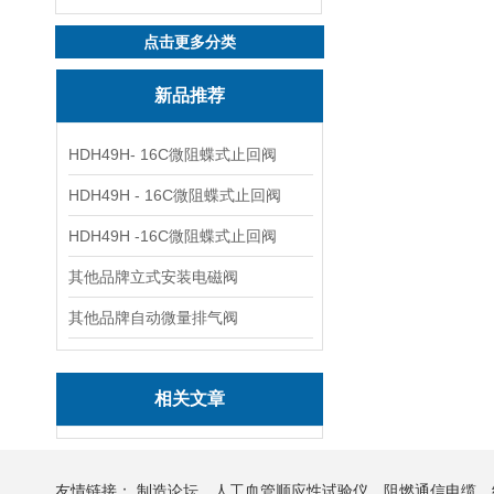
点击更多分类
新品推荐
HDH49H- 16C微阻蝶式止回阀
HDH49H - 16C微阻蝶式止回阀
HDH49H -16C微阻蝶式止回阀
其他品牌立式安装电磁阀
其他品牌自动微量排气阀
相关文章
友情链接：
制造论坛
人工血管顺应性试验仪
阻燃通信电缆