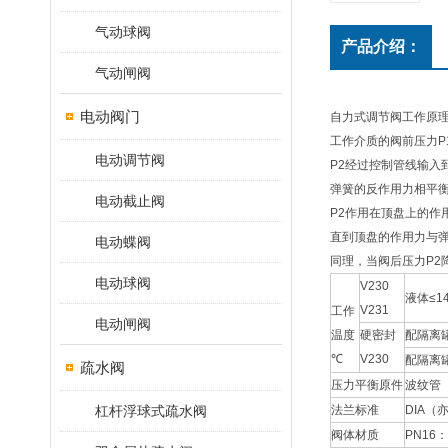
气动球阀
产品介绍：
气动闸阀
电动阀门
自力式调节阀工作原
工作介质的阀前压力P
电动调节阀
P2经过控制管线输入
弹簧的反作用力相平衡
电动截止阀
P2作用在顶盘上的
直到顶盘的作用力与
电动蝶阀
同理，当阀后压力P2
电动球阀
V230
液体≤1
V231
工作
电动闸阀
温度
硬密封
配隔离罐
℃
V230
配隔离罐
疏水阀
压力平衡原件
波纹管
杠杆浮球式疏水阀
法兰标准
DIA
阀体材质
PN16