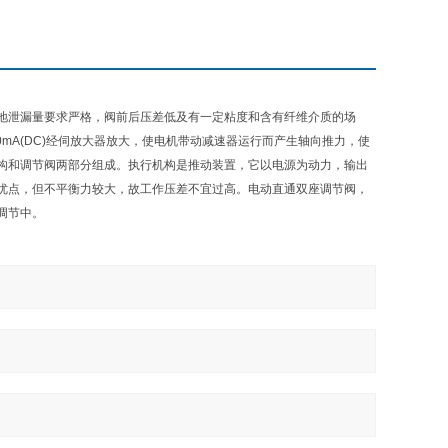
用于地泄漏量要求严格，阀前后压差低及有一定粘度和含有纤维介质的场
20mA(DC)经伺放大器放大，使电机带动减速器运行而产生轴向推力，使
机构和调节阀两部分组成。执行机构是推动装置，它以电源为动力，输出
优点，但不平衡力较大，故工作压差不宜过高。电动直通双座调节阀，
调节中。