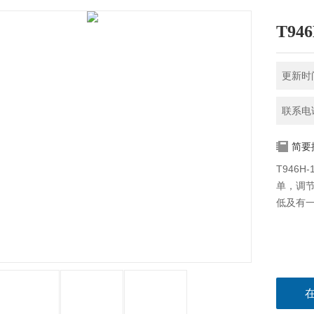
T94
更新时间
联系电话
简要
T946
单，调
低及有