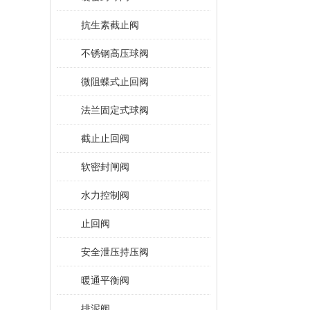
抗生素截止阀
不锈钢高压球阀
微阻蝶式止回阀
法兰固定式球阀
截止止回阀
软密封闸阀
水力控制阀
止回阀
安全泄压持压阀
暖通平衡阀
排泥阀