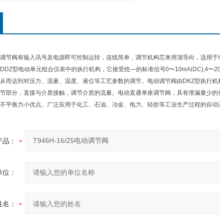
/25电动调节阀有输入讯号及电源即可控制运转，连线简单，调节机构芯来用顶导向，适
DDZ型电动单元组合仪表中的执行机构，它接受统—的标准信号0〜10mA(DC),4〜
从而达到对压力、流量、温度、液位等工艺参数的调节。电动调节阀由DKZ型执行
节部分，直接与介质接触，调节介质的流量。电动直通单座调节阀，具有泄漏量少的
，不平衡力小优点。广泛应用于化工、石油、冶金、电力、轻纺等工业生产过程的自动
产品：
单位：
姓名：