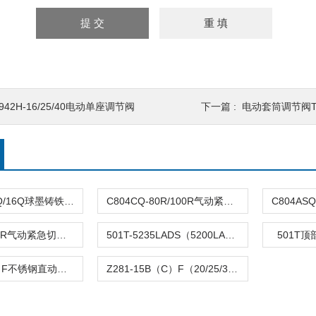
942H-16/25/40电动单座调节阀
下一篇 :
电动套筒调节阀T94
DFQ4LX-10Q/16Q球墨铸铁倒流防止器
C804CQ-80R/100R气动紧急切断阀
C804TQ-100R气动紧急切断阀
501T-5235LADS（5200LA）气动单座调节阀
501T
Z282-B（C）F不锈钢直动活塞式电磁阀
Z281-15B（C）F（20/25/32/40/50）活塞电磁阀