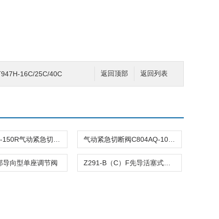
7H-16C/25C/40C
返回顶部
返回列表
C804ASQ-150R气动紧急切断阀
气动紧急切断阀C804AQ-100R
顶部导向型单座调节阀
Z291-B（C）F先导活塞式电磁阀