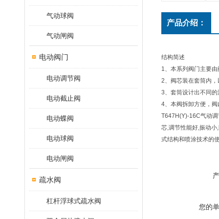
气动球阀
产品介绍：
气动闸阀
电动阀门
结构简述
1、本系列阀门主要
电动调节阀
2、阀芯装在套筒内
3、套筒设计出不同
电动截止阀
4、本阀拆卸方便，阀
T647H(Y)-1
电动蝶阀
芯,调节性能好,振动
电动球阀
式结构和喷涂技术的
电动闸阀
疏水阀
杠杆浮球式疏水阀
您的