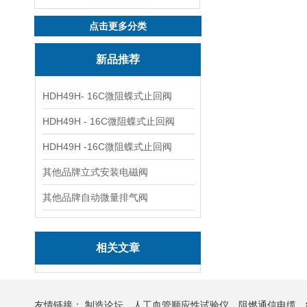
点击更多分类
新品推荐
HDH49H- 16C微阻蝶式止回阀
HDH49H - 16C微阻蝶式止回阀
HDH49H -16C微阻蝶式止回阀
其他品牌立式安装电磁阀
其他品牌自动微量排气阀
相关文章
友情链接：
制造论坛
人工血管顺应性试验仪
阻燃通信电缆