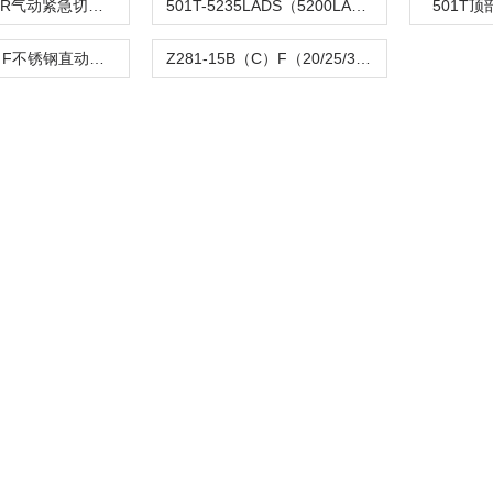
C804TQ-100R气动紧急切断阀
501T-5235LADS（5200LA）气动单座调节阀
501T
Z282-B（C）F不锈钢直动活塞式电磁阀
Z281-15B（C）F（20/25/32/40/50）活塞电磁阀