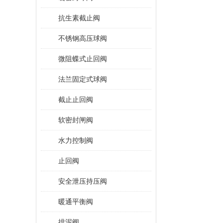
抗生素截止阀
不锈钢高压球阀
微阻蝶式止回阀
法兰固定式球阀
截止止回阀
软密封闸阀
水力控制阀
止回阀
安全泄压持压阀
暖通平衡阀
排泥阀