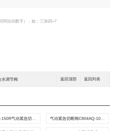
写阿拉伯数字），如：三加四=7
炉给水调节阀
返回顶部
返回列表
C804ASQ-150R气动紧急切断阀
气动紧急切断阀C804AQ-100R