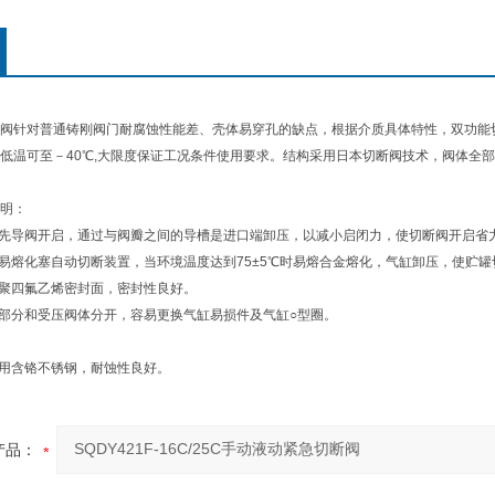
阀针对普通铸刚阀门耐腐蚀性能差、壳体易穿孔的缺点，根据介质具体特性，双功能
低温可至－40℃,大限度保证工况条件使用要求。结构采用日本切断阀技术，阀体全
明：
，先导阀开启，通过与阀瓣之间的导槽是进口端卸压，以减小启闭力，使切断阀开启省
有易熔化塞自动切断装置，当环境温度达到75±5℃时易熔合金熔化，气缸卸压，使贮
用聚四氟乙烯密封面，密封性良好。
动部分和受压阀体分开，容易更换气缸易损件及气缸○型圈。
采用含铬不锈钢，耐蚀性良好。
产品：