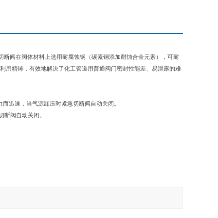
切断阀在阀体材料上选用耐腐蚀钢（碳素钢添加耐蚀合金元素），可耐
部利用精铸，有效地解决了化工管道用普通阀门密封性能差、易泄露的难
力而迅速，当气源卸压时紧急切断阀自动关闭。
罐切断阀自动关闭。