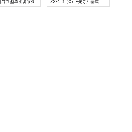
顶部导向型单座调节阀
Z291-B（C）F先导活塞式电磁阀