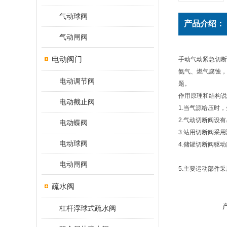
气动球阀
产品介绍：
气动闸阀
电动阀门
手动气动紧急切断
氨气、燃气腐蚀，
电动调节阀
题。
作用原理和结构说
电动截止阀
1.当气源给压时
2.气动切断阀设
电动蝶阀
3.站用切断阀采
电动球阀
4.储罐切断阀驱
电动闸阀
5.主要运动部件
疏水阀
杠杆浮球式疏水阀