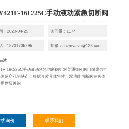
Y421F-16C/25C手动液动紧急切断阀
：2023-04-25
访问量：1174
：18701705395
邮箱：shzmvalve@126.com
描述：
421F-16C/25C手动液动紧急切断阀针对普通铸刚阀门耐腐蚀性
壳体易穿孔的缺点，根据介质具体特性，双功能切断阀在阀体
选用耐腐蚀钢
在线询价
联系我们