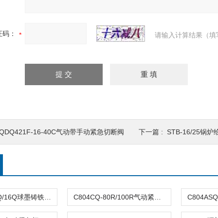
证码：
请输入计算结果（填
QDQ421F-16-40C气动带手动紧急切断阀
下一篇 :
STB-16/25锅
DFQ4LX-10Q/16Q球墨铸铁倒流防止器
C804CQ-80R/100R气动紧急切断阀