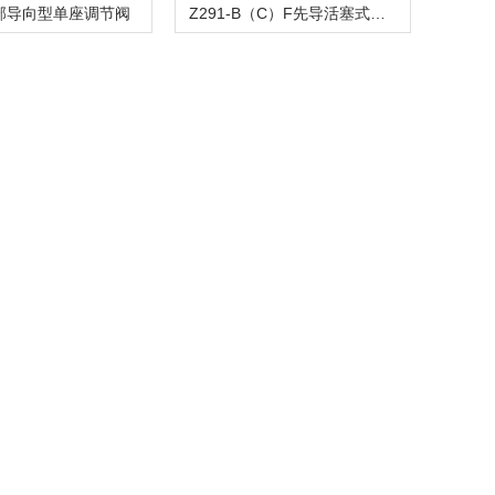
顶部导向型单座调节阀
Z291-B（C）F先导活塞式电磁阀