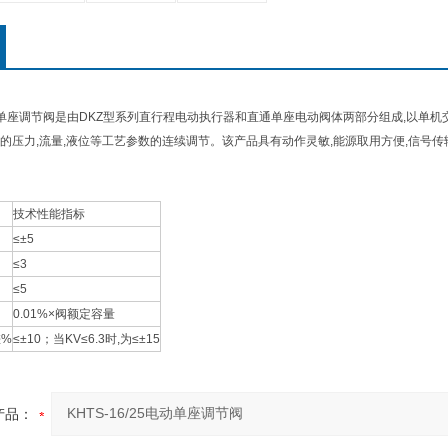
5电动单座调节阀是由DKZ型系列直行程电动执行器和直通单座电动阀体两部分组成,以单机交流2
的压力,流量,液位等工艺参数的连续调节。该产品具有动作灵敏,能源取用方便,信号传
技术性能指标
≤±5
≤3
≤5
0.01%×阀额定容量
差%
≤±10；当KV≤6.3时,为≤±15
产品：