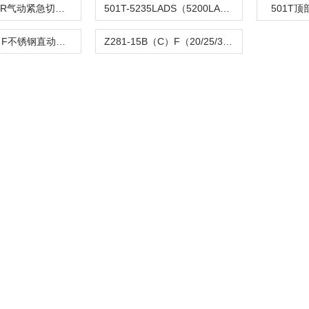
C804TQ-100R气动紧急切断阀
501T-5235LADS（5200LA）气动单座调节阀
501T
Z282-B（C）F不锈钢直动活塞式电磁阀
Z281-15B（C）F（20/25/32/40/50）活塞电磁阀