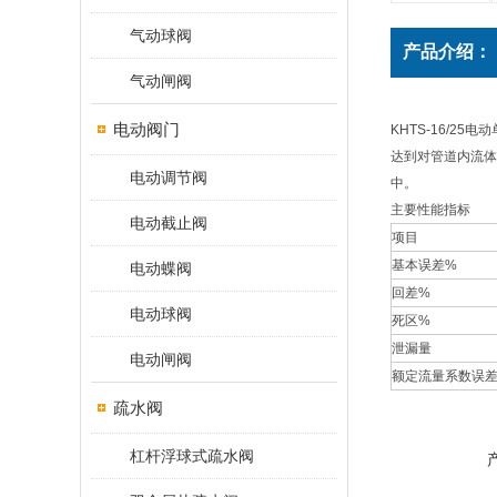
气动球阀
产品介绍：
气动闸阀
电动阀门
KHTS-16/2
达到对管道内流体
电动调节阀
中。
主要性能指标
电动截止阀
项目
基本误差%
电动蝶阀
回差%
电动球阀
死区%
泄漏量
电动闸阀
额定流量系数误
疏水阀
杠杆浮球式疏水阀