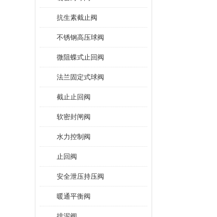
抗生素截止阀
不锈钢高压球阀
微阻蝶式止回阀
法兰固定式球阀
截止止回阀
软密封闸阀
水力控制阀
止回阀
安全泄压持压阀
暖通平衡阀
排泥阀