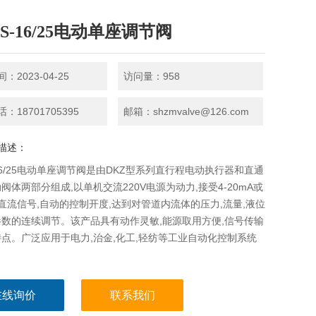
S-16/25电动单座调节阀
：2023-04-25
访问量：958
：18701705395
邮箱：shzmvalve@126.com
描述：
-16/25电动单座调节阀是由DKZ型系列直行程电动执行器和直通
阀体两部分组成,以单机交流220V电源为动力,接受4-20mA或
mA直流信号,自动的控制开度,达到对管道内流体的压力,流量,液位
数的连续调节。该产品具有动作灵敏,能源取用方便,信号传输
点。广泛应用于电力,治金,化工,轻纺等工业自动化控制系统
在线询价
联系我们