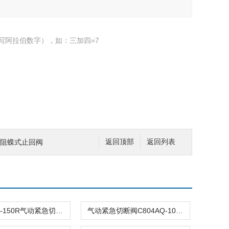
写阿拉伯数字），如：三加四=7
C微阻蝶式止回阀
返回顶部
返回列表
C804ASQ-150R气动紧急切断阀
气动紧急切断阀C804AQ-100R