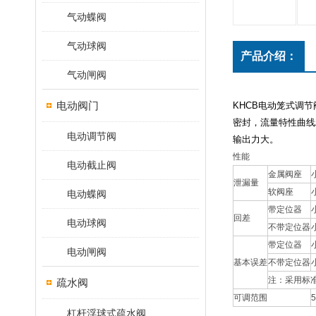
气动蝶阀
气动球阀
产品介绍：
气动闸阀
电动阀门
KHCB电动笼式调
密封，流量特性曲线
电动调节阀
输出力大。
性能
电动截止阀
金属阀座
泄漏量
软阀座
电动蝶阀
带定位器
回差
电动球阀
不带定位器
带定位器
电动闸阀
基本误差
不带定位器
注：采用标
疏水阀
可调范围
5
杠杆浮球式疏水阀