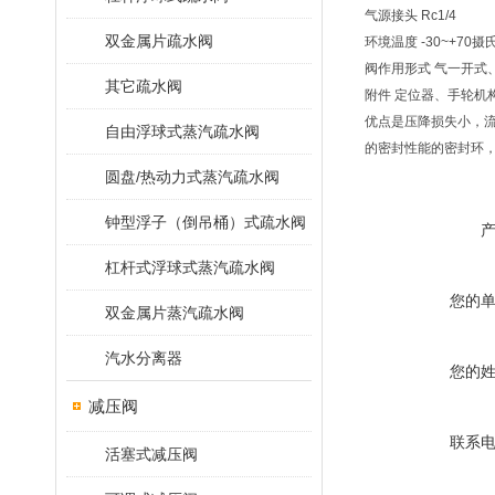
气源接头 Rc1/4
双金属片疏水阀
环境温度 -30~+70摄
阀作用形式 气一开式
其它疏水阀
附件 定位器、手轮机
优点是压降损失小，
自由浮球式蒸汽疏水阀
的密封性能的密封环
圆盘/热动力式蒸汽疏水阀
钟型浮子（倒吊桶）式疏水阀
杠杆式浮球式蒸汽疏水阀
您的
双金属片蒸汽疏水阀
汽水分离器
您的
减压阀
联系
活塞式减压阀