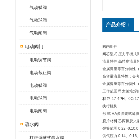
气动蝶阀
气动球阀
产品介绍：
气动闸阀
电动阀门
阀内组件
阀芯型式 压力平衡式
电动调节阀
流量特性 高精度流量
金属阀座等百分特性（
电动截止阀
高容量流量特性：参考
金属阀座等百分特性（
电动蝶阀
工作范围 司太莱堆焊
电动球阀
材 料 17-4PH、0Cr
执行机构
电动闸阀
形 式 HA多弹簧式薄
膜片材料 乙丙橡胶夹
疏水阀
弹簧范围 0.22~0.10,0
供气压力 0.14、0.16、
杠杆浮球式疏水阀