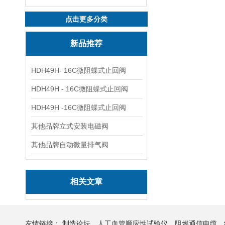
点击更多分类
新品推荐
HDH49H- 16C微阻蝶式止回阀
HDH49H - 16C微阻蝶式止回阀
HDH49H -16C微阻蝶式止回阀
其他品牌立式安装电磁阀
其他品牌自动微量排气阀
相关文章
友情链接：
制造论坛
人工血管顺应性试验仪
阻燃通信电缆