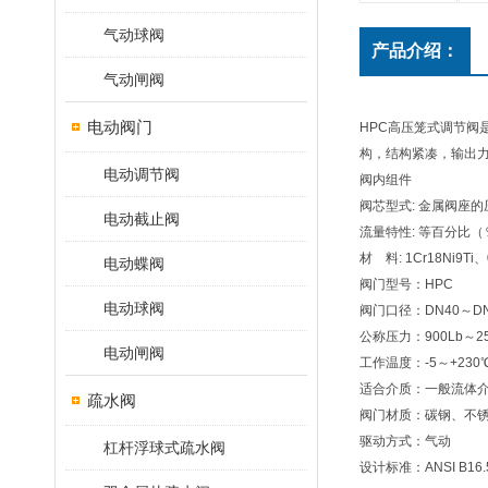
气动球阀
产品介绍：
气动闸阀
电动阀门
HPC高压笼式调节阀
构，结构紧凑，输出
电动调节阀
阀内组件
阀芯型式: 金属阀座
电动截止阀
流量特性: 等百分比
材 料: 1Cr18Ni9T
电动蝶阀
阀门型号：HPC
电动球阀
阀门口径：DN40～DN
公称压力：900Lb～25
电动闸阀
工作温度：-5～+230℃
适合介质：一般流体
疏水阀
阀门材质：碳钢、不锈
驱动方式：气动
杠杆浮球式疏水阀
设计标准：ANSI B16.