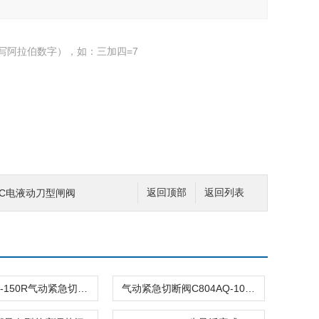
写阿拉伯数字），如：三加四=7
/16C电液动刀型闸阀
返回顶部
返回列表
C804ASQ-150R气动紧急切断阀
气动紧急切断阀C804AQ-100R