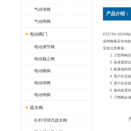
气动球阀
产品介绍：
气动闸阀
电动阀门
PZ273H-1
该闸阀液压传动效
电动调节阀
安装注意事项：
1. 刀型闸阀安
电动截止阀
2. 各连接部位
3. 检查填料部
电动蝶阀
4. 用户在安装
电动球阀
5. 用户在安装
6. 驱动装置的
电动闸阀
7. 刀闸阀必须
疏水阀
杠杆浮球式疏水阀