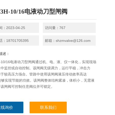
73H-10/16电液动刀型闸阀
：2023-04-25
访问量：767
：18701705395
邮箱：shzmvalve@126.com
描述：
3H-10/16电液动刀型闸阀通过机、电、液、仪一体化，实现现场
集中监控或自动控制。该闸阀无级调力，运行平稳，冲击力
用于较高压力场合。管路中使用该闸阀液压传动效率高达
，能够实现节能的功效。该闸阀整体结构紧凑，体积小，无需液
。该闸阀可控制任意阀位并可锁定。
在线询价
联系我们