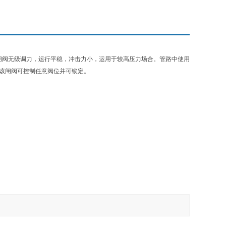
。该闸阀无级调力，运行平稳，冲击力小，运用于较高压力场合。管路中使用
。该闸阀可控制任意阀位并可锁定。