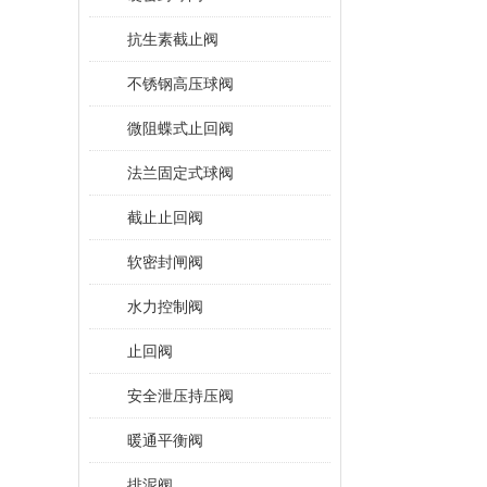
抗生素截止阀
不锈钢高压球阀
微阻蝶式止回阀
法兰固定式球阀
截止止回阀
软密封闸阀
水力控制阀
止回阀
安全泄压持压阀
暖通平衡阀
排泥阀