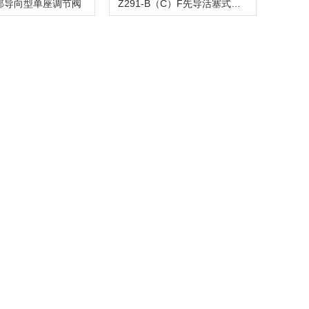
顶部导向型单座调节阀
Z291-B（C）F先导活塞式电磁阀