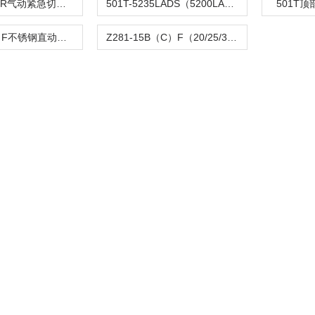
C804TQ-100R气动紧急切断阀
501T-5235LADS（5200LA）气动单座调节阀
501T
Z282-B（C）F不锈钢直动活塞式电磁阀
Z281-15B（C）F（20/25/32/40/50）活塞电磁阀