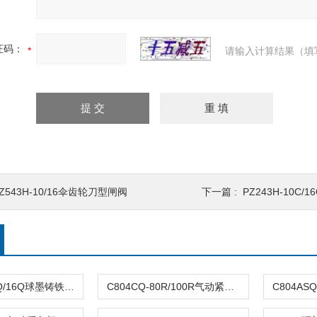
证码：
请输入计算结果（填
Z543H-10/16伞齿轮刀型闸阀
下一篇 :
PZ243H-10C
DFQ4LX-10Q/16Q球墨铸铁倒流防止器
C804CQ-80R/100R气动紧急切断阀