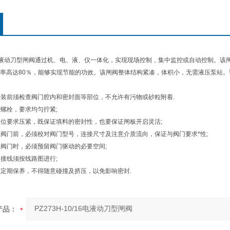
0/16电液动刀型闸阀通过机、电、液、仪一体化，实现现场控制，集中监控或自动控制
率高达80％，能够实现节能的功效。该闸阀整体结构紧凑，体积小，无需液压泵站
装前须检查阀门腔内和密封面等部位，不允许有污物或砂粒附着.
螺栓，要求均匀拧紧;
位要求压紧，既保证填料的密封性，也要保证闸板开启灵活;
阀门前，必须校对阀门型号，连接尺寸及注意介质流向，保证与阀门要求*性;
阀门时，必须预留阀门驱动的必要空间;
接线须按线路图进行;
定期保养，不得随意碰撞及挤压，以免影响密封.
产品：