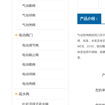
气动蝶阀
气动球阀
产品介绍：
气动闸阀
电动阀门
气动型闸阀按照口径不
维、纸浆、木浆具有切
电动调节阀
WCB、2Crl3，
材质选用不锈钢、精
电动截止阀
置。
电动蝶阀
电动球阀
电动闸阀
您的
疏水阀
杠杆浮球式疏水阀