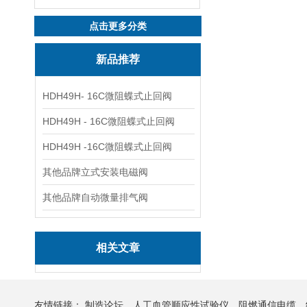
点击更多分类
新品推荐
HDH49H- 16C微阻蝶式止回阀
HDH49H - 16C微阻蝶式止回阀
HDH49H -16C微阻蝶式止回阀
其他品牌立式安装电磁阀
其他品牌自动微量排气阀
相关文章
友情链接：
制造论坛
人工血管顺应性试验仪
阻燃通信电缆