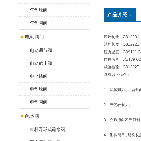
气动球阀
产品介绍：
气动闸阀
电动阀门
设计制造：GB12234
结构长度：GB12221
电动调节阀
压力温度：GB9131 GB
连接法兰：JG/T79 GB9
电动截止阀
试验检验：GB13927 J
具有以下优点：
电动蝶阀
电动球阀
1、流体阻力小 , 
电动闸阀
2、开闭较省力。
疏水阀
3、介质流向不受限制
杠杆浮球式疏水阀
4、形体简单 , 结