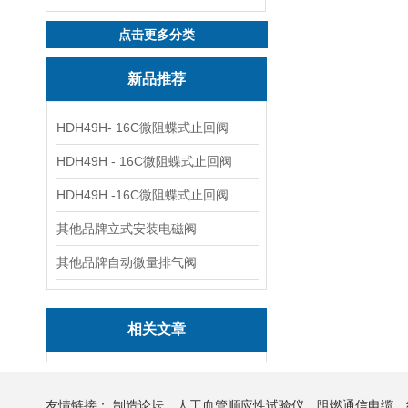
点击更多分类
新品推荐
HDH49H- 16C微阻蝶式止回阀
HDH49H - 16C微阻蝶式止回阀
HDH49H -16C微阻蝶式止回阀
其他品牌立式安装电磁阀
其他品牌自动微量排气阀
相关文章
友情链接：
制造论坛
人工血管顺应性试验仪
阻燃通信电缆