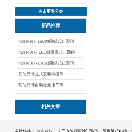
点击更多分类
新品推荐
HDH49H- 16C微阻蝶式止回阀
HDH49H - 16C微阻蝶式止回阀
HDH49H -16C微阻蝶式止回阀
其他品牌立式安装电磁阀
其他品牌自动微量排气阀
相关文章
友情链接：
制造论坛
人工血管顺应性试验仪
阻燃通信电缆