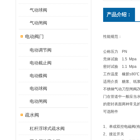
气动球阀
产品介绍：
气动闸阀
电动阀门
性能规范：
电动调节阀
公称压力 PN
壳体试验 1.5 Mpa
电动截止阀
密封试验 1.1 Mpa
工作温度 橡胶≤80℃
电动蝶阀
适用介质 糖浆、纸
电动球阀
不锈钢气动刀型闸阀Z
门在管道中一般应当
电动闸阀
的密封表面两种常见的
可选附件
疏水阀
1、单或双控电磁阀(有
杠杆浮球式疏水阀
2、接近开关