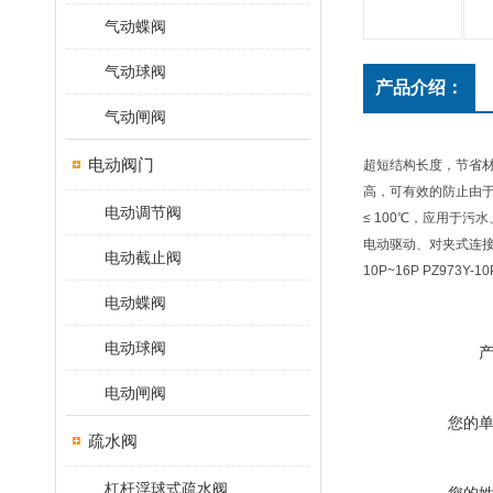
气动蝶阀
气动球阀
产品介绍：
气动闸阀
电动阀门
超短结构长度，节省
高，可有效的防止由于
电动调节阀
≤ 100℃，应用于
电动驱动、对夹式连接、
电动截止阀
10P~16P PZ973
电动蝶阀
电动球阀
电动闸阀
您的
疏水阀
杠杆浮球式疏水阀