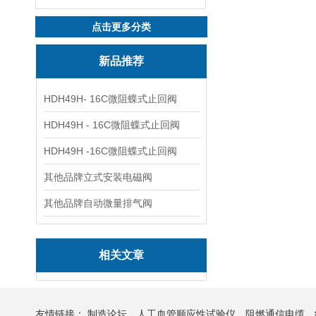
点击更多分类
新品推荐
HDH49H- 16C微阻蝶式止回阀
HDH49H - 16C微阻蝶式止回阀
HDH49H -16C微阻蝶式止回阀
其他品牌立式安装电磁阀
其他品牌自动微量排气阀
相关文章
友情链接：
制造论坛
人工血管顺应性试验仪
阻燃通信电缆