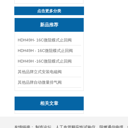
点击更多分类
新品推荐
HDH49H- 16C微阻蝶式止回阀
HDH49H - 16C微阻蝶式止回阀
HDH49H -16C微阻蝶式止回阀
其他品牌立式安装电磁阀
其他品牌自动微量排气阀
相关文章
友情链接：
制造论坛
人工血管顺应性试验仪
阻燃通信电缆